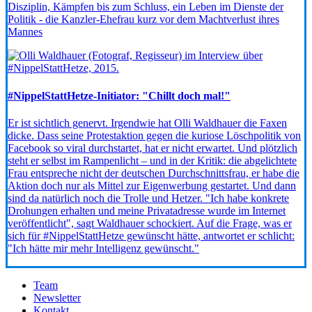
Disziplin, Kämpfen bis zum Schluss, ein Leben im Dienste der
Politik - die Kanzler-Ehefrau kurz vor dem Machtverlust ihres
Mannes
#NippelStattHetze-Initiator: "Chillt doch mal!"
Er ist sichtlich genervt. Irgendwie hat Olli Waldhauer die Faxen
dicke. Dass seine Protestaktion gegen die kuriose Löschpolitik von
Facebook so viral durchstartet, hat er nicht erwartet. Und plötzlich
steht er selbst im Rampenlicht – und in der Kritik: die abgelichtete
Frau entspreche nicht der deutschen Durchschnittsfrau, er habe die
Aktion doch nur als Mittel zur Eigenwerbung gestartet. Und dann
sind da natürlich noch die Trolle und Hetzer. "Ich habe konkrete
Drohungen erhalten und meine Privatadresse wurde im Internet
veröffentlicht", sagt Waldhauer schockiert. Auf die Frage, was er
sich für #NippelStattHetze gewünscht hätte, antwortet er schlicht:
"Ich hätte mir mehr Intelligenz gewünscht."
Team
Newsletter
Kontakt