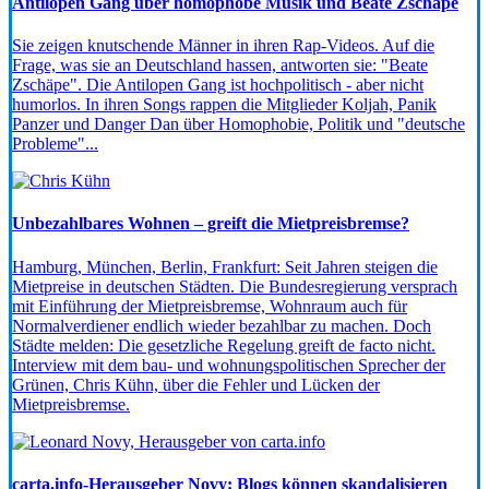
Antilopen Gang über homophobe Musik und Beate Zschäpe
Sie zeigen knutschende Männer in ihren Rap-Videos. Auf die
Frage, was sie an Deutschland hassen, antworten sie: "Beate
Zschäpe". Die Antilopen Gang ist hochpolitisch - aber nicht
humorlos. In ihren Songs rappen die Mitglieder Koljah, Panik
Panzer und Danger Dan über Homophobie, Politik und "deutsche
Probleme"...
Unbezahlbares Wohnen – greift die Mietpreisbremse?
Hamburg, München, Berlin, Frankfurt: Seit Jahren steigen die
Mietpreise in deutschen Städten. Die Bundesregierung versprach
mit Einführung der Mietpreisbremse, Wohnraum auch für
Normalverdiener endlich wieder bezahlbar zu machen. Doch
Städte melden: Die gesetzliche Regelung greift de facto nicht.
Interview mit dem bau- und wohnungspolitischen Sprecher der
Grünen, Chris Kühn, über die Fehler und Lücken der
Mietpreisbremse.
carta.info-Herausgeber Novy: Blogs können skandalisieren