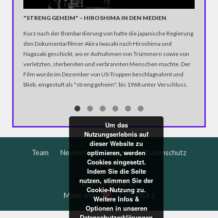
NACKTH
Was Kunst
"STRENG GEHEIM" – HIROSHIMA IN DEN MEDIEN
wohl auch
Kurz nach der Bombardierung von hatte die japanische Regierung
medienwi
den Dokumentarfilmer Akira Iwasaki nach Hiroshima und
und dami
Nagasaki geschickt, wo er Aufnahmen von Trümmern sowie von
‚Kunstwer
verletzten, sterbenden und verbrannten Menschen machte. Der
Performa
Film wurde im Dezember von US-Truppen beschlagnahmt und
Woche na
blieb, eingestuft als "streng geheim", bis 1968 unter Verschluss.
die studi
splittern
bewirken 
Um das
Nutzungserlebnis auf
dieser Website zu
Team
Newsletter
Kontakt
Datenschutz
optimieren, werden
Cookies eingesetzt.
Impressum
Indem Sie die Seite
nutzen, stimmen Sie der
© 2016 dbate.de
Cookie-Nutzung zu.
Made with
at
WERK4.1
Weitere Infos &
Optionen in unseren
Datenschutzerklärungen