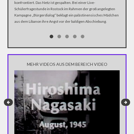
konfrontiert. Das Netz ist gespalten. Bei einer Live-
Der Ausl
Schülerfragestunde in Rostock im Rahmen der groß angelegten
Festnahm
Kampagne „Bürgerdialog“ beklagt ein palästinensisches Mädchen
Migratio
aus dem Libanon ihre Angst vor der baldigen Abschiebung.
Schlagst
Vorfalls 
kommt es
diesmal 
MEHR VIDEOS AUS DEM BEREICH VIDEO