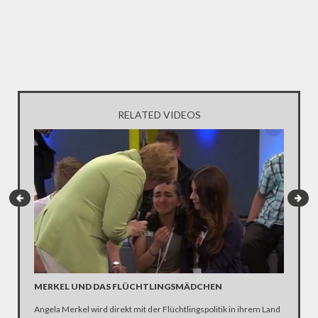
RELATED VIDEOS
UNRUHE
MERKEL UND DAS FLÜCHTLINGSMÄDCHEN
GERECH
Angela Merkel wird direkt mit der Flüchtlingspolitik in ihrem Land
Seit Anf