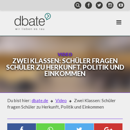
Skip
to
content
VIDEO
ZWEI KLASSEN: SCHÜLER FRAGEN
SCHÜLER ZU HERKUNFT, POLITIK UND
EINKOMMEN
Du bist hier:
dbate.de
Video
Zwei Klassen: Schüler
fragen Schüler zu Herkunft, Politik und Einkommen
Video
ZWEI KLASSEN: SCHÜLER FRAGEN