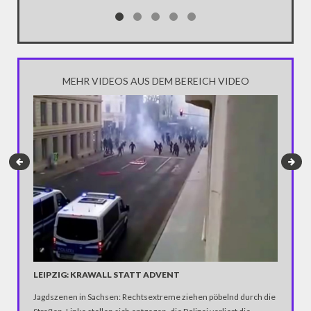
MEHR VIDEOS AUS DEM BEREICH VIDEO
AUGEN
Bei mehr
LEIPZIG: KRAWALL STATT ADVENT
über 100
sind, n
Jagdszenen in Sachsen: Rechtsextreme ziehen pöbelnd durch die