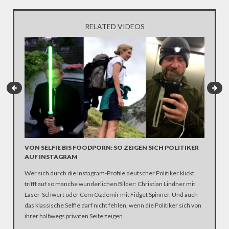
RELATED VIDEOS
VON SELFIE BIS FOODPORN: SO ZEIGEN SICH POLITIKER
KURIOS
AUF INSTAGRAM
INTERV
Wer sich durch die Instagram-Profile deutscher Politiker klickt,
2003 hat
trifft auf so manche wunderlichen Bilder: Christian Lindner mit
US-Präsi
Laser-Schwert oder Cem Özdemir mit Fidget Spinner. Und auch
im Video
das klassische Selfie darf nicht fehlen, wenn die Politiker sich von
ihrer halbwegs privaten Seite zeigen.