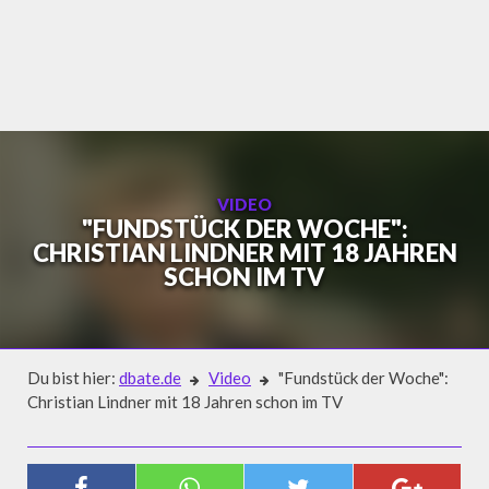
Skip
to
content
VIDEO
"FUNDSTÜCK DER WOCHE":
CHRISTIAN LINDNER MIT 18 JAHREN
SCHON IM TV
Du bist hier:
dbate.de
Video
"Fundstück der Woche":
Christian Lindner mit 18 Jahren schon im TV
Video
"FUNDSTÜCK DER WOCHE":