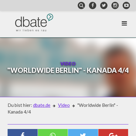
Skip
to
content
VIDEO
"WORLDWIDE BERLIN" - KANADA 4/4
Du bist hier:
dbate.de
Video
"Worldwide Berlin" -
Kanada 4/4
Video
"WORLDWIDE BERLIN" - KANADA