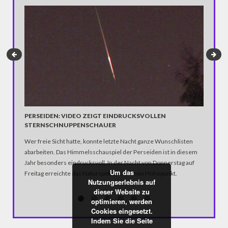
"ER IST
Fünf Jahr
ihrem Ra
Bildschi
die aller
die Crew
seiner A
sich nic
Roddenbe
PERSEIDEN: VIDEO ZEIGT EINDRUCKSVOLLEN
STERNSCHNUPPENSCHAUER
Studio u
Wer freie Sicht hatte, konnte letzte Nacht ganze Wunschlisten
abarbeiten. Das Himmelsschauspiel der Perseiden ist in diesem
Jahr besonders eindrucksvoll. In der Nacht von Donnerstag auf
Um das
Freitag erreichte das Naturspektakel seinen Höhepunkt.
Nutzungserlebnis auf
dieser Website zu
optimieren, werden
Cookies eingesetzt.
Indem Sie die Seite