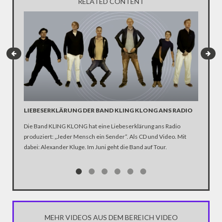
RELATED CONTENT
LIEBESERKLÄRUNG DER BAND KLING KLONG ANS RADIO
"WIR B
ANHÄN
Die Band KLING KLONG hat eine Liebeserklärung ans Radio
produziert: „Jeder Mensch ein Sender“. Als CD und Video. Mit
In der D
dabei: Alexander Kluge. Im Juni geht die Band auf Tour.
Katastro
über die
Notwendi
gewinne
MEHR VIDEOS AUS DEM BEREICH VIDEO