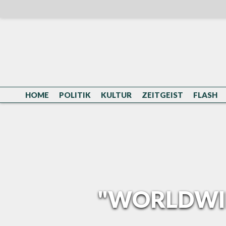
Skip
to
content
HOME
POLITIK
KULTUR
ZEITGEIST
FLASH
"WORLDWID