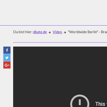
Du bist hier:
dbate.de
Video
"Worldwide Berlin" - Br
Video
"WORLDWIDE BERLIN" - BR