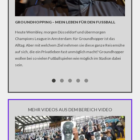
GROUNDHOPPING – MEIN LEBEN FÜR DEN FUSSBALL
FUSSBA
OOLIG
Heute Wembley, morgen Düsseldorf und übermorgen
Müssen w
Champions League in Amsterdam: für Groundhopper ist das
Sportjour
Alltag. Aber mit welchem Ziel nehmen sie diese ganze Reisemühe
vermeint
auf sich, die ein Privatleben fast unmöglich macht? Groundhopper
Hooligan
wollen bei so vielen Fußballspielen wie möglich im Stadion dabei
sein.
MEHR VIDEOS AUS DEM BEREICH VIDEO