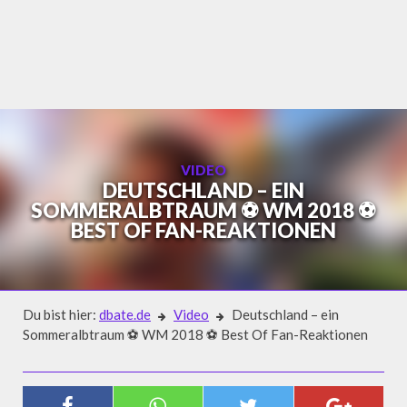
Skip
to
content
VIDEO
DEUTSCHLAND – EIN
SOMMERALBTRAUM ⚽ WM 2018 ⚽
BEST OF FAN-REAKTIONEN
Du bist hier:
dbate.de
Video
Deutschland – ein
Sommeralbtraum ⚽ WM 2018 ⚽ Best Of Fan-Reaktionen
Video
DEUTSCHLAND – EIN