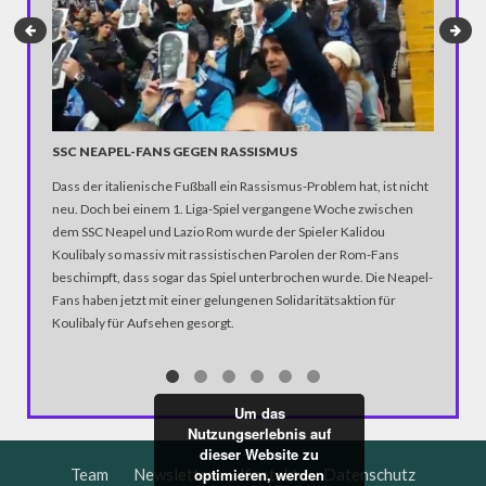
SSC NEAPEL-FANS GEGEN RASSISMUS
Dass der italienische Fußball ein Rassismus-Problem hat, ist nicht
#WHATI
neu. Doch bei einem 1. Liga-Spiel vergangene Woche zwischen
FRAUE
dem SSC Neapel und Lazio Rom wurde der Spieler Kalidou
Koulibaly so massiv mit rassistischen Parolen der Rom-Fans
20 Jahre
beschimpft, dass sogar das Spiel unterbrochen wurde. Die Neapel-
Spice-Gi
Fans haben jetzt mit einer gelungenen Solidaritätsaktion für
Power". I
Koulibaly für Aufsehen gesorgt.
Vereinte
Um das
Nutzungserlebnis auf
dieser Website zu
Team
Newsletter
Kontakt
Datenschutz
optimieren, werden