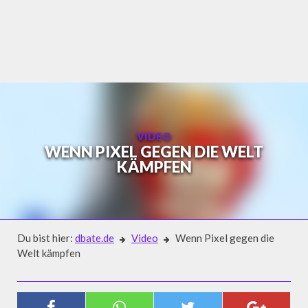
Skip
to
content
VIDEO
WENN PIXEL GEGEN DIE WELT
KÄMPFEN
Du bist hier:
dbate.de
Video
Wenn Pixel gegen die
Welt kämpfen
Video
WENN PIXEL GEGEN DIE WELT