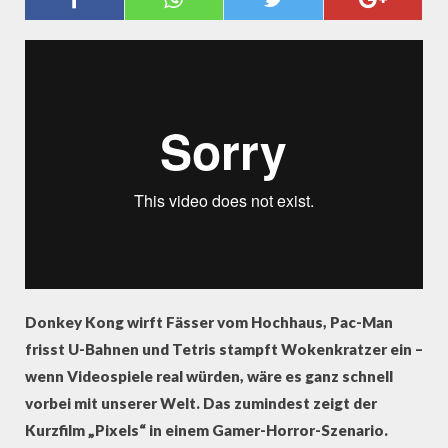
KÄMPFEN
PIXELS / The short film
from
ONE MORE
on
Vimeo
.
Donkey Kong wirft Fässer vom Hochhaus, Pac-Man
frisst U-Bahnen und Tetris stampft Wokenkratzer ein –
wenn Videospiele real würden, wäre es ganz schnell
vorbei mit unserer Welt. Das zumindest zeigt der
Kurzfilm „Pixels“ in einem Gamer-Horror-Szenario.