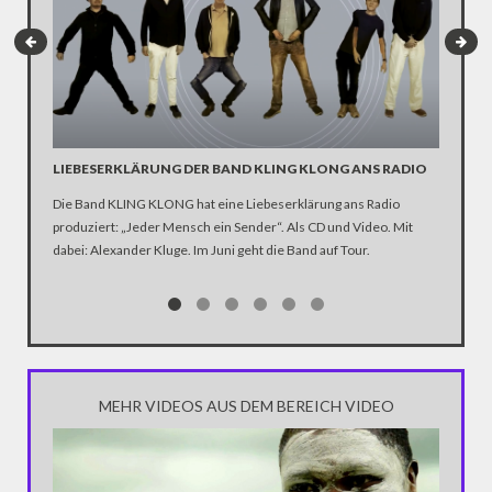
LIEBESERKLÄRUNG DER BAND KLING KLONG ANS RADIO
"WIR B
ANHÄN
Die Band KLING KLONG hat eine Liebeserklärung ans Radio
produziert: „Jeder Mensch ein Sender“. Als CD und Video. Mit
In der D
dabei: Alexander Kluge. Im Juni geht die Band auf Tour.
Katastro
über die
Notwendi
gewinne
MEHR VIDEOS AUS DEM BEREICH VIDEO