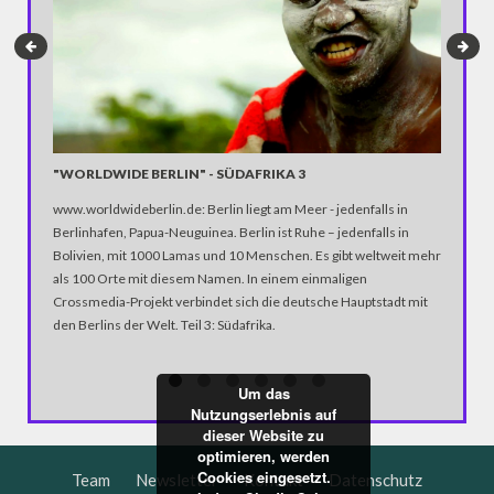
"WORLDWIDE BERLIN" - SÜDAFRIKA 3
G20-GI
www.worldwideberlin.de: Berlin liegt am Meer - jedenfalls in
G20-Gipf
Berlinhafen, Papua-Neuguinea. Berlin ist Ruhe – jedenfalls in
Auto gef
Bolivien, mit 1000 Lamas und 10 Menschen. Es gibt weltweit mehr
verbreit
als 100 Orte mit diesem Namen. In einem einmaligen
Elbchaus
Crossmedia-Projekt verbindet sich die deutsche Hauptstadt mit
Juli 2017
den Berlins der Welt. Teil 3: Südafrika.
heftige
Um das
Nutzungserlebnis auf
dieser Website zu
optimieren, werden
Cookies eingesetzt.
Team
Newsletter
Kontakt
Datenschutz