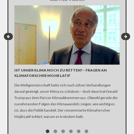
IST UNSER KLIMA NOCH ZU RETTEN? – FRAGEN AN
„WIR SI
KLIMAFORSCHER MOJIB LATIF
KLIMA
Die Weltgemeinschaft hatte sich nach zähen Verhandlungen
Journalis
darauf geeinigt, unser Klima zu schützen – doch dann trat Donald
entschlo
Trump aus dem Pariser Klimaabkommen aus. Obwohl gerade die
dem ZDF-
zunehmenden Folgen des Klimawandels zeigen, wie wichtig es
Frage, w
ist, dass die Politik handelt. Der renommierte Klimaforscher
Mojib Latif erklärt, warum es trotzdem hakt.