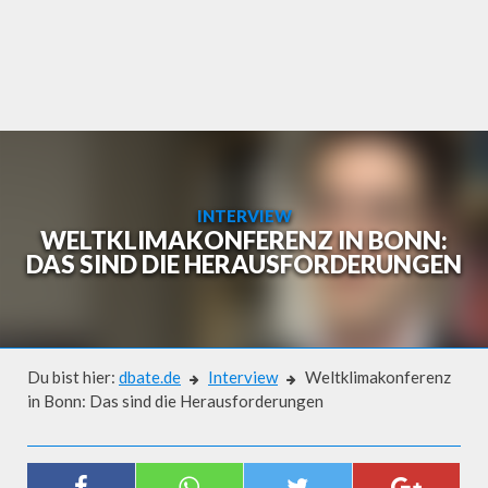
Skip
to
content
INTERVIEW
WELTKLIMAKONFERENZ IN BONN:
DAS SIND DIE HERAUSFORDERUNGEN
Du bist hier:
dbate.de
Interview
Weltklimakonferenz
in Bonn: Das sind die Herausforderungen
Interview
WELTKLIMAKONFERENZ IN