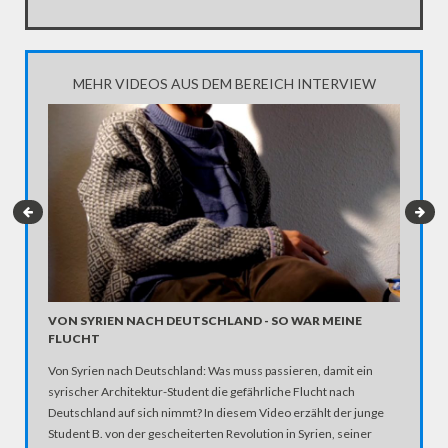
MEHR VIDEOS AUS DEM BEREICH INTERVIEW
VON SYRIEN NACH DEUTSCHLAND - SO WAR MEINE
DAS KA
FLUCHT
AUSSE
Von Syrien nach Deutschland: Was muss passieren, damit ein
syrischer Architektur-Student die gefährliche Flucht nach
Deutschland auf sich nimmt? In diesem Video erzählt der junge
Student B. von der gescheiterten Revolution in Syrien, seiner