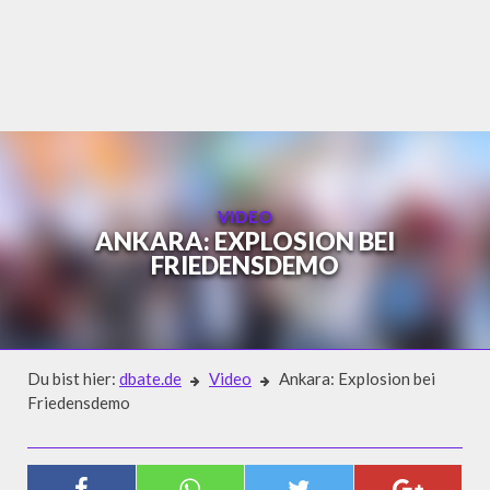
Skip
to
content
VIDEO
ANKARA: EXPLOSION BEI
FRIEDENSDEMO
Du bist hier:
dbate.de
Video
Ankara: Explosion bei
Friedensdemo
Video
ANKARA: EXPLOSION BEI