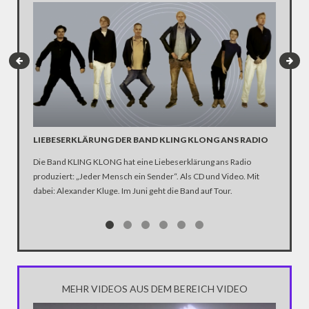
LIEBESERKLÄRUNG DER BAND KLING KLONG ANS RADIO
"WIR B
ANHÄN
Die Band KLING KLONG hat eine Liebeserklärung ans Radio
produziert: „Jeder Mensch ein Sender“. Als CD und Video. Mit
In der D
dabei: Alexander Kluge. Im Juni geht die Band auf Tour.
Katastro
über die
Notwendi
gewinne
MEHR VIDEOS AUS DEM BEREICH VIDEO