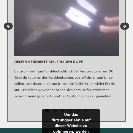
BLINDE
DELFIN VERDREHT KIELERN DEN KOPF
Ein Mann
Bacardi-Feeling in Norddeutschland: Bei Temperaturen um 30
und wirbt
Grad diskutieren die Norddeutschen, ob sie Palmen anpflanzen
gegen Au
sollen. Und dann taucht auch noch ein Delfin in der Kieler Förde
auf. Zahlreiche Anwohner haben sich dem Delfin inzwischen
schwimmend genähert - und der Gast scheint es zu genießen.
Um das
Nutzungserlebnis auf
dieser Website zu
optimieren, werden