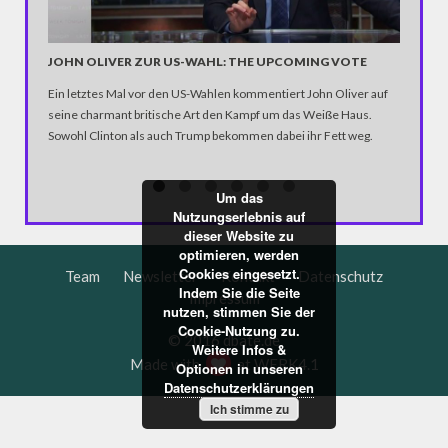
JOHN OLIVER ZUR US-WAHL: THE UPCOMING VOTE
DIA DE
Ein letztes Mal vor den US-Wahlen kommentiert John Oliver auf
Jedes Ja
seine charmant britische Art den Kampf um das Weiße Haus.
der soge
Sowohl Clinton als auch Trump bekommen dabei ihr Fett weg.
diesem f
gedacht.
Um das
Nutzungserlebnis auf
dieser Website zu
optimieren, werden
Cookies eingesetzt.
Team
Newsletter
Kontakt
Datenschutz
Indem Sie die Seite
Impressum
nutzen, stimmen Sie der
Cookie-Nutzung zu.
© 2016 dbate.de
Weitere Infos &
Made with
at
WERK4.1
Optionen in unseren
Datenschutzerklärungen
Ich stimme zu