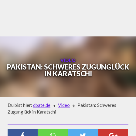
Skip
to
content
VIDEO
PAKISTAN: SCHWERES ZUGUNGLÜCK
IN KARATSCHI
Du bist hier:
dbate.de
Video
Pakistan: Schweres
Zugunglück in Karatschi
Video
PAKISTAN: SCHWERES