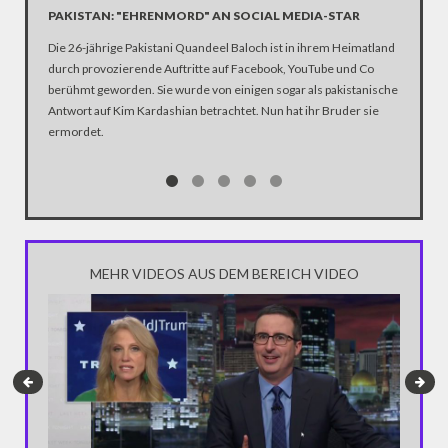
PAKISTAN: "EHRENMORD" AN SOCIAL MEDIA-STAR
MEIN T
Die 26-jährige Pakistani Quandeel Baloch ist in ihrem Heimatland
durch provozierende Auftritte auf Facebook, YouTube und Co
berühmt geworden. Sie wurde von einigen sogar als pakistanische
Antwort auf Kim Kardashian betrachtet. Nun hat ihr Bruder sie
ermordet.
MEHR VIDEOS AUS DEM BEREICH VIDEO