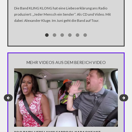
ANHÄN
Die Band KLING KLONG hat eine Liebeserklärung ans Radio
produziert: „Jeder Mensch ein Sender“. Als CD und Video. Mit
In der D
dabei: Alexander Kluge. Im Juni geht die Band auf Tour.
Katastro
über die
Notwendi
gewinne
MEHR VIDEOS AUS DEM BEREICH VIDEO