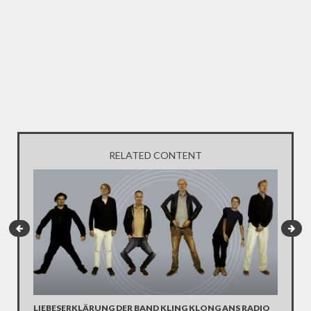
RELATED CONTENT
LIEBESERKLÄRUNG DER BAND KLING KLONG ANS RADIO
"WIR B