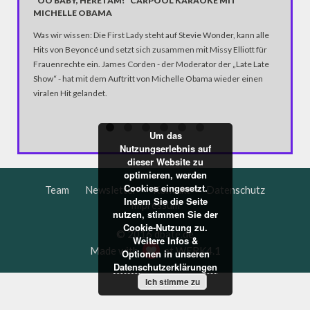
"OO BABY, HERE I AM!" CARPOOL KARAOKE MIT
SENTA 
MICHELLE OBAMA
60 Jahre
Was wir wissen: Die First Lady steht auf Stevie Wonder, kann alle
die Scha
Hits von Beyoncé und setzt sich zusammen mit Missy Elliott für
Deutsche
Frauenrechte ein. James Corden - der Moderator der „Late Late
Frank Els
Show“ - hat mit dem Auftritt von Michelle Obama wieder einen
viralen Hit gelandet.
Um das
Nutzungserlebnis auf
dieser Website zu
optimieren, werden
Cookies eingesetzt.
Team
Newsletter
Kontakt
Datenschutz
Indem Sie die Seite
Impressum
nutzen, stimmen Sie der
Cookie-Nutzung zu.
© 2016 dbate.de
Weitere Infos &
Made with
at
WERK4.1
Optionen in unseren
Datenschutzerklärungen
Ich stimme zu