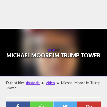
Skip
to
content
VIDEO
MICHAEL MOORE IM TRUMP TOWER
Du bist hier:
dbate.de
Video
Michael Moore im Trump
Tower
Video
MICHAEL MOORE IM TRUMP