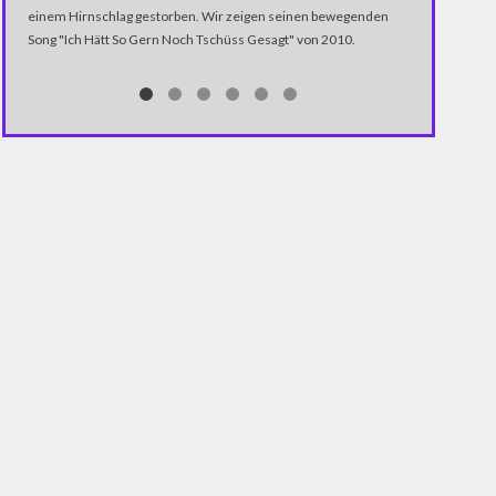
Müssen wir uns
einem Hirnschlag gestorben. Wir zeigen seinen bewegenden
gewöhnen? Spor
Song "Ich Hätt So Gern Noch Tschüss Gesagt" von 2010.
die vermeintli
und Hooligans