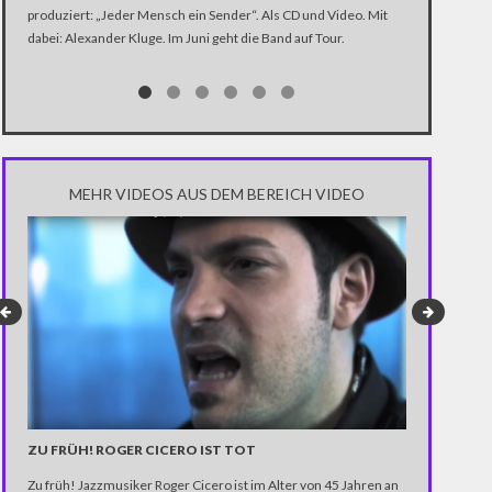
produziert: „Jeder Mensch ein Sender“. Als CD und Video. Mit
In der Dokume
dabei: Alexander Kluge. Im Juni geht die Band auf Tour.
Katastrophe" 
Trump über di
Notwendigkeit 
gewinnen.
MEHR VIDEOS AUS DEM BEREICH VIDEO
ZU FRÜH! ROGER CICERO IST TOT
FUSSBALL UN
OOLIGANS
Zu früh! Jazzmusiker Roger Cicero ist im Alter von 45 Jahren an