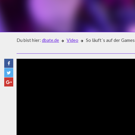
Du bist hier:
dbate.de
Video
So läuft´s auf der Gam
Video
SO LÄUFT´S AUF DER GAME