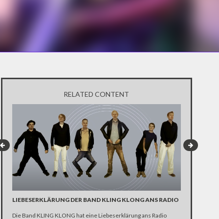
RELATED CONTENT
LIEBESERKLÄRUNG DER BAND KLING KLONG ANS RADIO
"WIR BRAUC
ANHÄNGER 
Die Band KLING KLONG hat eine Liebeserklärung ans Radio