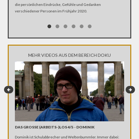
die persönlichen Eindrücke, Gefühle und Gedanken
Was ist 
verschiedener Personen im Frühjahr 2020.
Ehen seg
Kirche Z
MEHR VIDEOS AUS DEM BEREICH DOKU
DAS GROSSE (ARBEITS-)LOS 4/5 - DOMINIK
"WORLD
Dominik ist Schulabbrecher und Weltenbummler. Immer dabei:
Berlin li