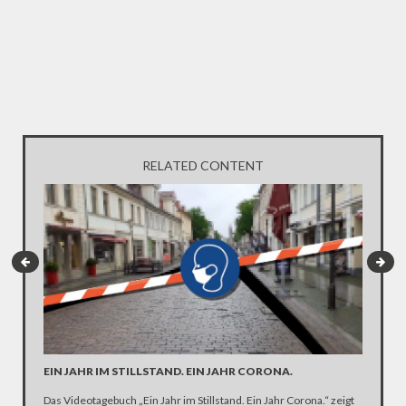
RELATED CONTENT
EIN JAHR IM STILLSTAND. EIN JAHR CORONA.
ARTE R
DER KA
Das Videotagebuch „Ein Jahr im Stillstand. Ein Jahr Corona.“ zeigt