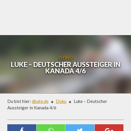
Skip
to
content
DOKU
LUKE – DEUTSCHER AUSSTEIGER IN
KANADA 4/6
Du bist hier:
dbate.de
Doku
Luke – Deutscher
Aussteiger in Kanada 4/6
Doku
LUKE – DEUTSCHER AUSSTEIGER