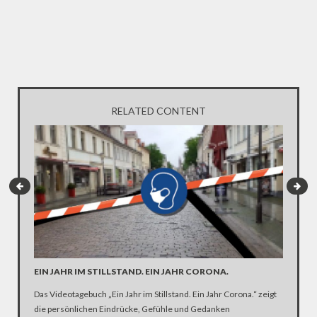
RELATED CONTENT
EIN JAHR IM STILLSTAND. EIN JAHR CORONA.
ARTE R
DER KA
Das Videotagebuch „Ein Jahr im Stillstand. Ein Jahr Corona.“ zeigt
die persönlichen Eindrücke, Gefühle und Gedanken
Was ist 