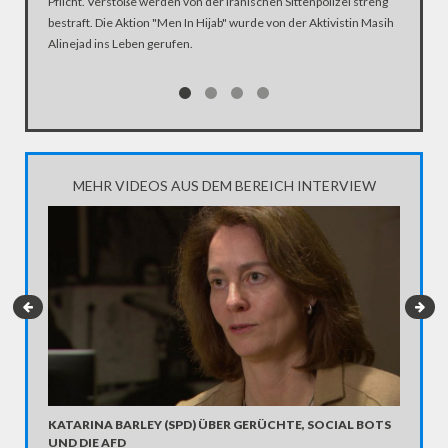
Pflicht. Verstöße werden von der iranischen Sittenpolizei streng
bestraft. Die Aktion "Men In Hijab" wurde von der Aktivistin Masih
Alinejad ins Leben gerufen.
MEHR VIDEOS AUS DEM BEREICH INTERVIEW
"TATEN
KATARINA BARLEY (SPD) ÜBER GERÜCHTE, SOCIAL BOTS
GEWERK
UND DIE AFD