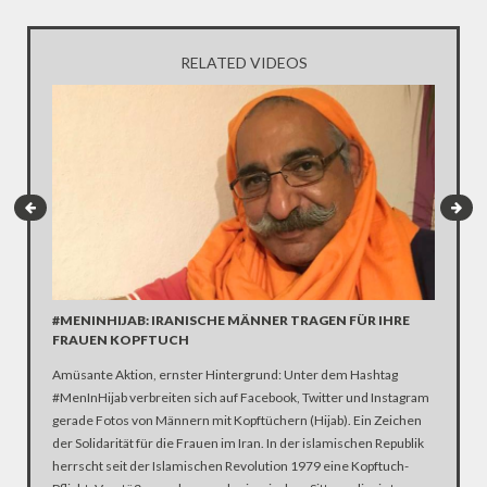
RELATED VIDEOS
#MENINHIJAB: IRANISCHE MÄNNER TRAGEN FÜR IHRE
MEIN K
FRAUEN KOPFTUCH
Wenige D
Amüsante Aktion, ernster Hintergrund: Unter dem Hashtag
emotiona
#MenInHijab verbreiten sich auf Facebook, Twitter und Instagram
Bürgerre
gerade Fotos von Männern mit Kopftüchern (Hijab). Ein Zeichen
Vom Stam
der Solidarität für die Frauen im Iran. In der islamischen Republik
Doch was
herrscht seit der Islamischen Revolution 1979 eine Kopftuch-
Kopftuch