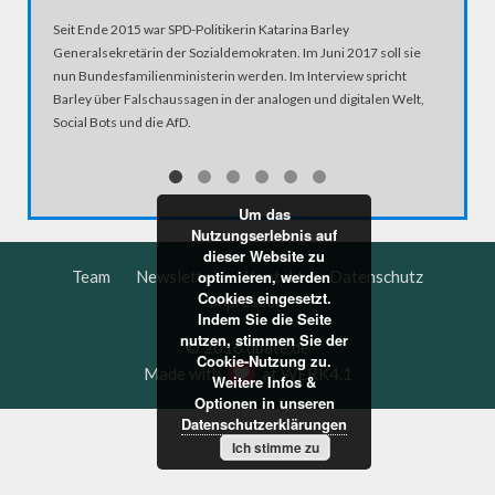
Renate K
Seit Ende 2015 war SPD-Politikerin Katarina Barley
Schusswa
Generalsekretärin der Sozialdemokraten. Im Juni 2017 soll sie
bei Würz
nun Bundesfamilienministerin werden. Im Interview spricht
Politiker
Barley über Falschaussagen in der analogen und digitalen Welt,
Vorsitze
Social Bots und die AfD.
"Künasts 
Um das
Nutzungserlebnis auf
dieser Website zu
optimieren, werden
Team
Newsletter
Kontakt
Datenschutz
Cookies eingesetzt.
Impressum
Indem Sie die Seite
nutzen, stimmen Sie der
© 2016 dbate.de
Cookie-Nutzung zu.
Made with
at
WERK4.1
Weitere Infos &
Optionen in unseren
Datenschutzerklärungen
Ich stimme zu