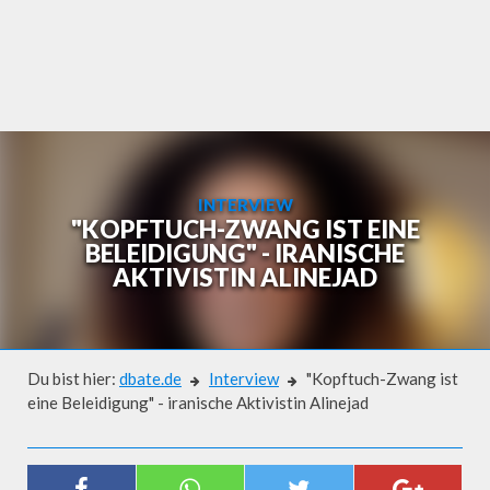
Skip
to
content
INTERVIEW
"KOPFTUCH-ZWANG IST EINE
BELEIDIGUNG" - IRANISCHE
AKTIVISTIN ALINEJAD
Du bist hier:
dbate.de
Interview
"Kopftuch-Zwang ist
eine Beleidigung" - iranische Aktivistin Alinejad
Interview
"KOPFTUCH-ZWANG IST EINE