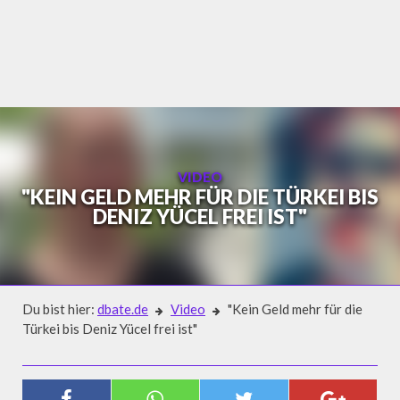
Skip
to
content
VIDEO
"KEIN GELD MEHR FÜR DIE TÜRKEI BIS
DENIZ YÜCEL FREI IST"
Du bist hier:
dbate.de
Video
"Kein Geld mehr für die
Türkei bis Deniz Yücel frei ist"
Video
"KEIN GELD MEHR FÜR DIE TÜRKEI