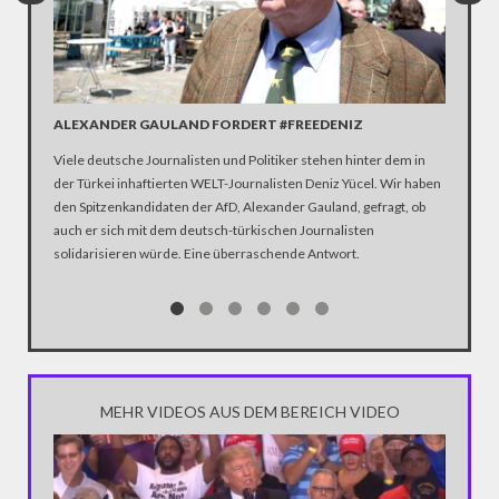
#NR17:
ALEXANDER GAULAND FORDERT #FREEDENIZ
YÜCEL
Viele deutsche Journalisten und Politiker stehen hinter dem in
Solidarit
der Türkei inhaftierten WELT-Journalisten Deniz Yücel. Wir haben
Reschke,
den Spitzenkandidaten der AfD, Alexander Gauland, gefragt, ob
der Netz
auch er sich mit dem deutsch-türkischen Journalisten
Türkei in
solidarisieren würde. Eine überraschende Antwort.
MEHR VIDEOS AUS DEM BEREICH VIDEO