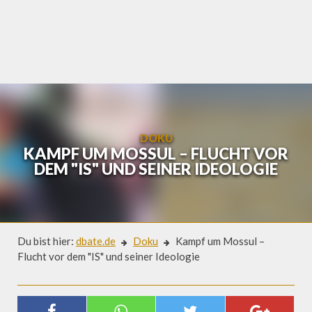
Skip
to
content
DOKU
KAMPF UM MOSSUL – FLUCHT VOR
DEM "IS" UND SEINER IDEOLOGIE
Du bist hier:
dbate.de
Doku
Kampf um Mossul –
Flucht vor dem "IS" und seiner Ideologie
Doku
KAMPF UM MOSSUL – FLUCHT