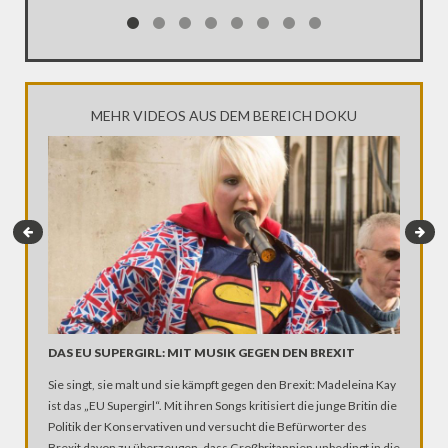
Journali
unzuläss
MEHR VIDEOS AUS DEM BEREICH DOKU
ISLAND
DAS EU SUPERGIRL: MIT MUSIK GEGEN DEN BREXIT
(DOKU)
Sie singt, sie malt und sie kämpft gegen den Brexit: Madeleina Kay
Islands 
ist das „EU Supergirl“. Mit ihren Songs kritisiert die junge Britin die
Flüssen 
Politik der Konservativen und versucht die Befürworter des
gefährli
Brexit davon zu überzeugen, dass Großbritannien unbedingt in die