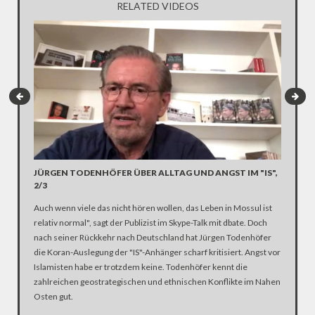
RELATED VIDEOS
JÜRGEN TODENHÖFER ÜBER ALLTAG UND ANGST IM "IS",
2/3
IS-PRO
Auch wenn viele das nicht hören wollen, das Leben in Mossul ist
Fast all
relativ normal", sagt der Publizist im Skype-Talk mit dbate. Doch
sich eini
nach seiner Rückkehr nach Deutschland hat Jürgen Todenhöfer
werden. 
die Koran-Auslegung der "IS"-Anhänger scharf kritisiert. Angst vor
Nachrich
Islamisten habe er trotzdem keine. Todenhöfer kennt die
Aufgabe 
zahlreichen geostrategischen und ethnischen Konflikte im Nahen
umfassen
Osten gut.
Enthaupt
Terroris