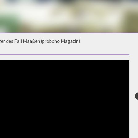
rer des Fall Maaßen (probono Magazin)
R DES FALL MAASSEN (