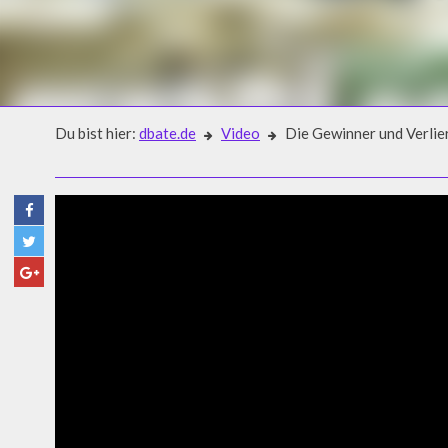
Du bist hier:
dbate.de
Video
Die Gewinner und Verlie
Video
DIE GEWINNER UND VERLIERE
PROBONO MAGAZIN)