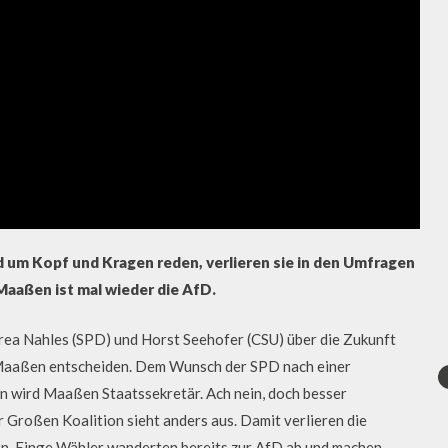
d um Kopf und Kragen reden, verlieren sie in den Umfragen
Maaßen ist mal wieder die AfD.
rea Nahles (SPD) und Horst Seehofer (CSU) über die Zukunft
Maaßen entscheiden. Dem Wunsch der SPD nach einer
n wird Maaßen Staatssekretär. Ach nein, doch besser
r Großen Koalition sieht anders aus. Damit verlieren die
uen. Einge Wähler wanderten bereits zur AfD ab und machen