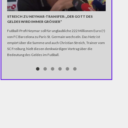
STREICH ZU NEYMAR-TRANSFER: „DER GOTT DES
GELDES WIRD IMMER GRÖSSER“
Fußball-Profi Neymar soll für unglaubliche 222 Millionen Euro (!)
von FC Barcelona zu Paris St. Germain wechseln. Das Netz ist
empört über die Summe und auch Christian Streich, Trainer vom
SC Freiburg, hielt diesen denkwürdigen Vortrag über die
Bedeutung des Geldes im Fußball.