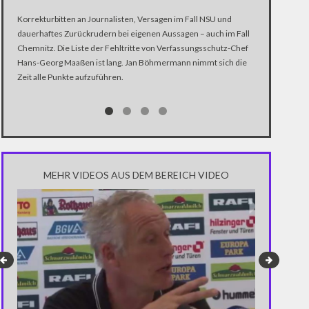
Korrekturbitten an Journalisten, Versagen im Fall NSU und
Wollen Hacker
dauerhaftes Zurückrudern bei eigenen Aussagen – auch im Fall
was tut Deutsc
Chemnitz. Die Liste der Fehltritte von Verfassungsschutz-Chef
Verfassungssc
Hans-Georg Maaßen ist lang. Jan Böhmermann nimmt sich die
Zeit alle Punkte aufzuführen.
MEHR VIDEOS AUS DEM BEREICH VIDEO
CHAOS IN M
PARLAMENT
Rund 100 Demo
der mazedonis
und verletzten
Stunden späte