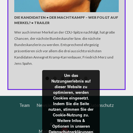
UNWETT
DIE KANDIDATEN • DER MACHTKAMPF – WER FOLGT AUF
MERKEL? • TRAILER
Hochwass
Wer auch immer Merkel an der CDU-Spitze nachfolgt, hat große
Chancen, der nächste Bundeskanzler bzw. die nächste
Bundeskanzlerin zu werden. Entsprechend ehrgeizig
präsentieren sich vor allem die drei aussichtsreichsten
Kandidaten Annegret Kramp-Karrenbauer, Friedrich Merz und
Jens Spahn.
Um das
Nutzungserlebnis auf
dieser Website zu
optimieren, werden
Cookies eingesetzt.
Indem Sie die Seite
Team
Newsletter
Kontakt
Datenschutz
nutzen, stimmen Sie der
Impressum
Cookie-Nutzung zu.
Weitere Infos &
© 2016 dbate.de
Optionen in unseren
Made with
at
WERK4.1
Datenschutzerklärungen