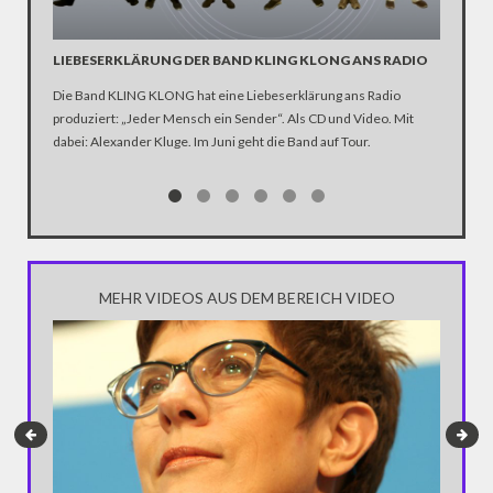
LIEBESERKLÄRUNG DER BAND KLING KLONG ANS RADIO
"WIR B
ANHÄN
Die Band KLING KLONG hat eine Liebeserklärung ans Radio
produziert: „Jeder Mensch ein Sender“. Als CD und Video. Mit
In der D
dabei: Alexander Kluge. Im Juni geht die Band auf Tour.
Katastro
über die
Notwendi
gewinne
MEHR VIDEOS AUS DEM BEREICH VIDEO