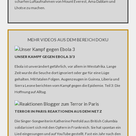
scharfen Luftaufnahmen von Mount Everest, Ama Dablam und
Lhotse zu machen.
MEHR VIDEOS AUS DEM BEREICH DOKU
UNSER KAMPF GEGEN EBOLA 3/3
Ebola ist unverändert gefährlich, vor allem in Westafrika. Lange
Zeit wurde die Seuche dort ignoriert oder gar für eine Lüge
gehalten. Mit fatalen Folgen. Augenzeugen in Guinea, Liberia und
Sierra Leone berichten vom Kampf gegen die Epidemie. Teil 3: Die
Hoffnung auf Alltag.
TERROR IN PARIS: REAKTIONEN AUS DEM NETZ
Die Singer-Songwriterin Katherine Penfold aus British Columbia
solidarisiert sich mit den Opfern in Frankreich. Sie hat spontan ein
Lied eingesungen und auf YouTube gestellt. Fast ein Jahr nach den