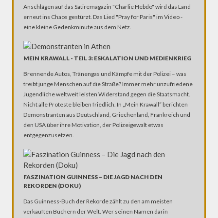
Anschlägen auf das Satiremagazin "Charlie Hebdo" wird das Land
erneut ins Chaos gestürzt. Das Lied "Pray for Paris" im Video -
eine kleine Gedenkminute aus dem Netz.
MEIN KRAWALL - TEIL 3: ESKALATION UND MEDIENKRIEG
Brennende Autos, Tränengas und Kämpfe mit der Polizei – was
treibt junge Menschen auf die Straße? Immer mehr unzufriedene
Jugendliche weltweit leisten Widerstand gegen die Staatsmacht.
Nicht alle Proteste bleiben friedlich. In „Mein Krawall“ berichten
Demonstranten aus Deutschland, Griechenland, Frankreich und
den USA über ihre Motivation, der Polizeigewalt etwas
entgegenzusetzen.
FASZINATION GUINNESS – DIE JAGD NACH DEN
REKORDEN (DOKU)
Das Guinness-Buch der Rekorde zählt zu den am meisten
verkauften Büchern der Welt. Wer seinen Namen darin