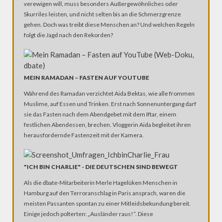
verewigen will, muss besonders Außergewöhnliches oder
Skurriles leisten, und nicht selten bis an die Schmerzgrenze
gehen. Doch was treibt diese Menschen an? Und welchen Regeln
folgt die Jagd nach den Rekorden?
MEIN RAMADAN – FASTEN AUF YOUTUBE
Während des Ramadan verzichtet Aida Bektas, wie alle frommen
Muslime, auf Essen und Trinken. Erst nach Sonnenuntergang darf
sie das Fasten nach dem Abendgebet mit dem Iftar, einem
festlichen Abendessen, brechen. Vloggerin Aida begleitet ihren
herausfordernde Fastenzeit mit der Kamera.
"ICH BIN CHARLIE" - DIE DEUTSCHEN SIND BEWEGT
Als die dbate-Mitarbeiterin Merle Hagelüken Menschen in
Hamburg auf den Terroranschlag in Paris ansprach, waren die
meisten Passanten spontan zu einer Mitleidsbekundung bereit.
Einige jedoch polterten: „Ausländer raus!“. Diese