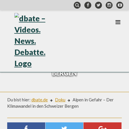
Skip
to
content
DOKU
ALPEN IN GEFAHR – DER
KLIMAWANDEL IN DEN SCHWEIZER
BERGEN
Du bist hier:
dbate.de
Doku
Alpen in Gefahr – Der
Klimawandel in den Schweizer Bergen
Doku
ALPEN IN GEFAHR – DER