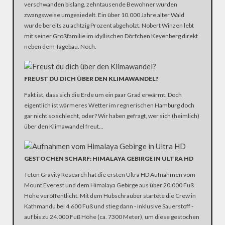
verschwanden bislang, zehntausende Bewohner wurden
zwangsweise umgesiedelt. Ein über 10.000 Jahre alter Wald
wurde bereits zu achtzig Prozent abgeholzt. Nobert Winzen lebt
mit seiner Großfamilie im idyllischen Dörfchen Keyenberg direkt
neben dem Tagebau. Noch.
FREUST DU DICH ÜBER DEN KLIMAWANDEL?
Fakt ist, dass sich die Erde um ein paar Grad erwärmt. Doch
eigentlich ist wärmeres Wetter im regnerischen Hamburg doch
gar nicht so schlecht, oder? Wir haben gefragt, wer sich (heimlich)
über den Klimawandel freut...
GESTOCHEN SCHARF: HIMALAYA GEBIRGE IN ULTRA HD
Teton Gravity Research hat die ersten Ultra HD Aufnahmen vom
Mount Everest und dem Himalaya Gebirge aus über 20.000 Fuß
Höhe veröffentlicht. Mit dem Hubschrauber startete die Crew in
Kathmandu bei 4.600 Fuß und stieg dann - inklusive Sauerstoff -
auf bis zu 24.000 Fuß Höhe (ca. 7300 Meter), um diese gestochen