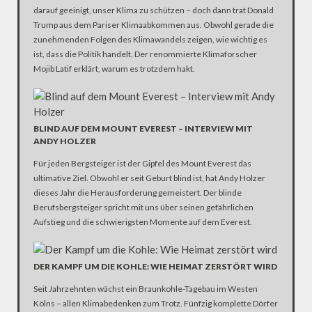
darauf geeinigt, unser Klima zu schützen – doch dann trat Donald
Trump aus dem Pariser Klimaabkommen aus. Obwohl gerade die
zunehmenden Folgen des Klimawandels zeigen, wie wichtig es
ist, dass die Politik handelt. Der renommierte Klimaforscher
Mojib Latif erklärt, warum es trotzdem hakt.
BLIND AUF DEM MOUNT EVEREST – INTERVIEW MIT
ANDY HOLZER
Für jeden Bergsteiger ist der Gipfel des Mount Everest das
ultimative Ziel. Obwohl er seit Geburt blind ist, hat Andy Holzer
dieses Jahr die Herausforderung gemeistert. Der blinde
Berufsbergsteiger spricht mit uns über seinen gefährlichen
Aufstieg und die schwierigsten Momente auf dem Everest.
DER KAMPF UM DIE KOHLE: WIE HEIMAT ZERSTÖRT WIRD
Seit Jahrzehnten wächst ein Braunkohle-Tagebau im Westen
Kölns – allen Klimabedenken zum Trotz. Fünfzig komplette Dörfer