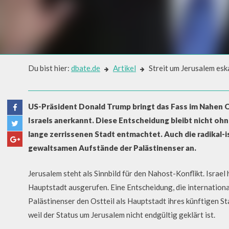
Du bist hier:
dbate.de
Artikel
Streit um Jerusalem eska
Artikel
STREIT UM JERUSALEM ESKA
US-Präsident Donald Trump bringt das Fass im Nahen O
INTIFADA AUF
Israels anerkannt. Diese Entscheidung bleibt nicht oh
lange zerrissenen Stadt entmachtet. Auch die radikal
gewaltsamen Aufstände der Palästinenser an.
Jerusalem steht als Sinnbild für den Nahost-Konflikt. Israel
Hauptstadt ausgerufen. Eine Entscheidung, die internationa
Palästinenser den Ostteil als Hauptstadt ihres künftigen St
weil der Status um Jerusalem nicht endgültig geklärt ist.