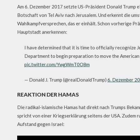
Am 6. Dezember 2017 setzte US-Präsident Donald Trump ein
Botschaft von Tel Aviv nach Jerusalem. Und erkennt die umstr
Wahlkampfversprechen, das er einhält. Schon vorherige Prä
Hauptstadt anerkennen:
I have determined that it is time to officially recognize J
Department to begin preparation to move the American
pic.twitter.com/YwgWmT0O8m
— Donald J. Trump (@realDonaldTrump)
6. Dezember 2
REAKTION DER HAMAS
Die radikal-islamische Hamas hat direkt nach Trumps Beka
spricht von einer Kriegserklärung seitens der USA. Zudem ru
Aufstand gegen Israel: