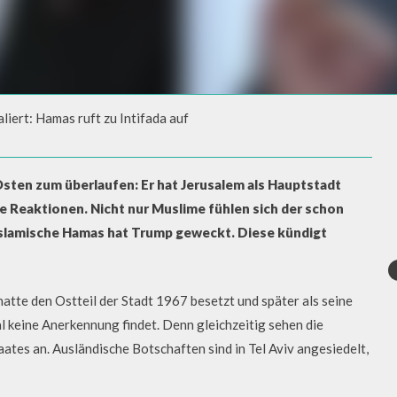
liert: Hamas ruft zu Intifada auf
LIERT: HAMAS RUFT ZU
sten zum überlaufen: Er hat Jerusalem als Hauptstadt
ne Reaktionen. Nicht nur Muslime fühlen sich der schon
-islamische Hamas hat Trump geweckt. Diese kündigt
 hatte den Ostteil der Stadt 1967 besetzt und später als seine
l keine Anerkennung findet. Denn gleichzeitig sehen die
aates an. Ausländische Botschaften sind in Tel Aviv angesiedelt,