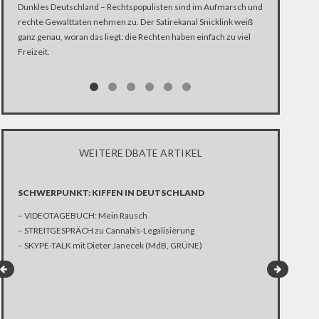
Natalie Agusti
Dunkles Deutschland – Rechtspopulisten sind im Aufmarsch und
und schaltet n
rechte Gewalttaten nehmen zu. Der Satirekanal Snicklink weiß
Kampfansage. 
ganz genau, woran das liegt: die Rechten haben einfach zu viel
die Entfernung
Freizeit.
Stolle ist 18 J
bieten ihm die
Möglichkeit, m
Luise Ganschor
erfahren hat, d
Familie und i
WEITERE DBATE ARTIKEL
persönlich Ab
Francis Norma
Jahren hat er 
SCHWERPUNKT: KIFFEN IN DEUTSCHLAND
hat ihm die Mu
– VIDEOTAGEBUCH: Mein Rausch
ein Rückschlag
– STREITGESPRÄCH zu Cannabis-Legalisierung
Leberkrebs – g
– SKYPE-TALK mit Dieter Janecek (MdB, GRÜNE)
nach Afrika.
FRANKREICH