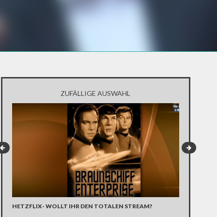
ZUFÄLLIGE AUSWAHL
DIGITAL DIA
HETZFLIX- WOLLT IHR DEN TOTALEN STREAM?