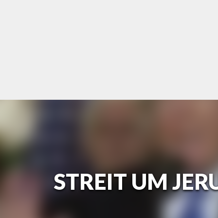
Skip
to
content
STREIT UM JER