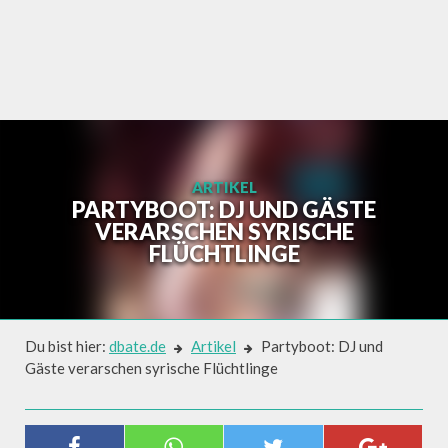
Skip
to
content
ARTIKEL
PARTYBOOT: DJ UND GÄSTE
VERARSCHEN SYRISCHE
FLÜCHTLINGE
Du bist hier:
dbate.de
Artikel
Partyboot: DJ und
Gäste verarschen syrische Flüchtlinge
Artikel
PARTYBOOT: DJ UND GÄSTE