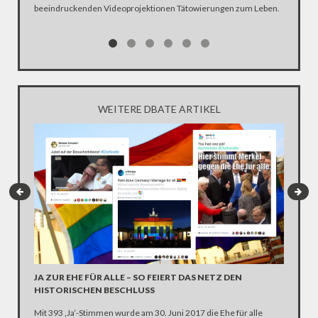
beeindruckenden Videoprojektionen Tätowierungen zum Leben.
WEITERE DBATE ARTIKEL
NETZ-H
JA ZUR EHE FÜR ALLE – SO FEIERT DAS NETZ DEN
ZEIGTE
HISTORISCHEN BESCHLUSS
Juli Bri
Mit 393 ‚Ja‘-Stimmen wurde am 30. Juni 2017 die Ehe für alle