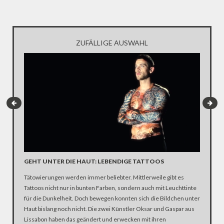
ZUFÄLLIGE AUSWAHL
5 FRAG
GEHT UNTER DIE HAUT: LEBENDIGE TATTOOS
LAMBY 
KATAS
Tätowierungen werden immer beliebter. Mittlerweile gibt es
Tattoos nicht nur in bunten Farben, sondern auch mit Leuchttinte
Ein Gesp
für die Dunkelheit. Doch bewegen konnten sich die Bildchen unter
Buch, di
Haut bislang noch nicht. Die zwei Künstler Oksar und Gaspar aus
Lissabon haben das geändert und erwecken mit ihren