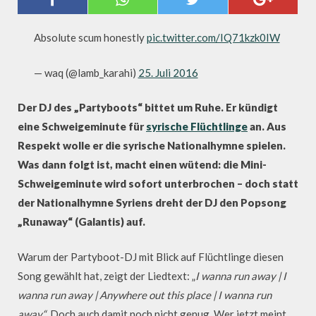
VERARSCHEN SYRISCHE
FLÜCHTLINGE
Absolute scum honestly
pic.twitter.com/IQ71kzk0IW
— waq (@lamb_karahi)
25. Juli 2016
Der DJ des „Partyboots“ bittet um Ruhe. Er kündigt
eine Schweigeminute für
syrische Flüchtlinge
an. Aus
Respekt wolle er die syrische Nationalhymne spielen.
Was dann folgt ist, macht einen wütend: die Mini-
Schweigeminute wird sofort unterbrochen – doch statt
der Nationalhymne Syriens dreht der DJ den Popsong
„Runaway“ (Galantis) auf.
Warum der Partyboot-DJ mit Blick auf Flüchtlinge diesen
Song gewählt hat, zeigt der Liedtext: „
I wanna run away | I
wanna run away | Anywhere out this place | I wanna run
away.“
Doch auch damit noch nicht genug. Wer jetzt meint,