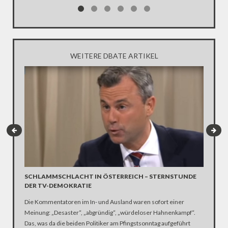
zu fünf J
zurzeit i
kurz get
WEITERE DBATE ARTIKEL
SCHWER
SCHLAMMSCHLACHT IN ÖSTERREICH – STERNSTUNDE
DER TV-DEMOKRATIE
– UMFRAG
Die Kommentatoren im In- und Ausland waren sofort einer
– INTERV
Meinung: „Desaster“, „abgründig“, „würdeloser Hahnenkampf“.
– SKYPE-
Das, was da die beiden Politiker am Pfingstsonntag aufgeführt
– FLASH: 