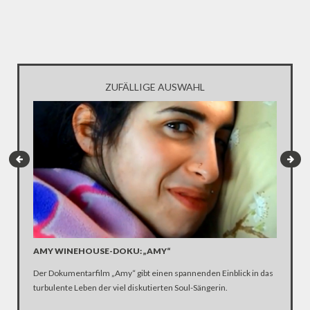
ZUFÄLLIGE AUSWAHL
AMY WINEHOUSE-DOKU: „AMY“
#FREED
DEN FA
Der Dokumentarfilm „Amy“ gibt einen spannenden Einblick in das
Jetzt ste
turbulente Leben der viel diskutierten Soul-Sängerin.
Untersuc