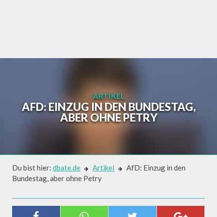
Skip
to
content
ARTIKEL
AFD: EINZUG IN DEN BUNDESTAG,
ABER OHNE PETRY
Du bist hier:
dbate.de
Artikel
AfD: Einzug in den
Bundestag, aber ohne Petry
Artikel
AFD: EINZUG IN DEN BUNDESTAG,