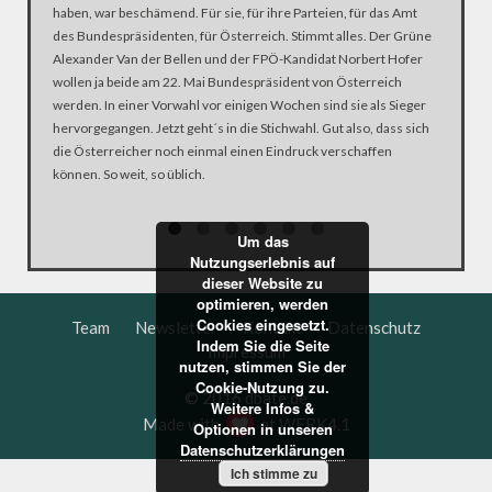
haben, war beschämend. Für sie, für ihre Parteien, für das Amt
– SKYPE-
des Bundespräsidenten, für Österreich. Stimmt alles. Der Grüne
Alexander Van der Bellen und der FPÖ-Kandidat Norbert Hofer
wollen ja beide am 22. Mai Bundespräsident von Österreich
werden. In einer Vorwahl vor einigen Wochen sind sie als Sieger
hervorgegangen. Jetzt geht´s in die Stichwahl. Gut also, dass sich
die Österreicher noch einmal einen Eindruck verschaffen
können. So weit, so üblich.
Um das
Nutzungserlebnis auf
dieser Website zu
optimieren, werden
Cookies eingesetzt.
Team
Newsletter
Kontakt
Datenschutz
Indem Sie die Seite
Impressum
nutzen, stimmen Sie der
Cookie-Nutzung zu.
© 2016 dbate.de
Weitere Infos &
Made with
at
WERK4.1
Optionen in unseren
Datenschutzerklärungen
Ich stimme zu