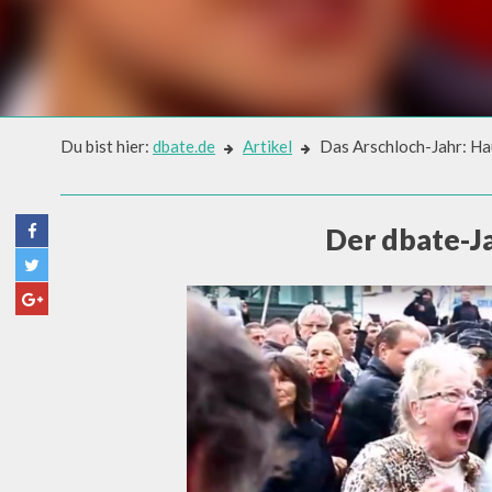
Du bist hier:
dbate.de
Artikel
Das Arschloch-Jahr: Ha
Artikel
DAS ARSCHLOCH-JAHR: HAU 
Der dbate-J