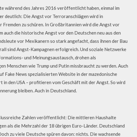
ate während des Jahres 2016 veröffentlicht haben, einmal im
r deutlich: Die Angst vor Terroranschlägen wird in
 Fremden zu schüren. In Großbritannien wird die Angst vor
m auch die historische Angst vor den Deutschen neu aus den
ndsleute vor Mexikanern so stark angefacht, dass ihnen der Bau
erall sind Angst-Kampagnen erfolgreich. Und soziale Netzwerke
nformations- und Meinungsaustausch, drohen als
gen Menschen wie Trump und Putin missbraucht zu werden. Auch
auf Fake News spezialisierten Website in der mazedonische
 in den USA – profitieren vom Geschäft mit der Angst. So wird
innerung bleiben. Auch in Deutschland.
ussreiche Zahlen veröffentlicht: Die mittleren Haushalte
gen als die Mehrzahl der 18 übrigen Euro-Länder. Deutschland
 Doch zu viele Deutsche spüren davon: nichts. Die wachsende