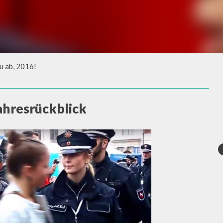
u ab, 2016!
AB, 2016!
ahresrückblick