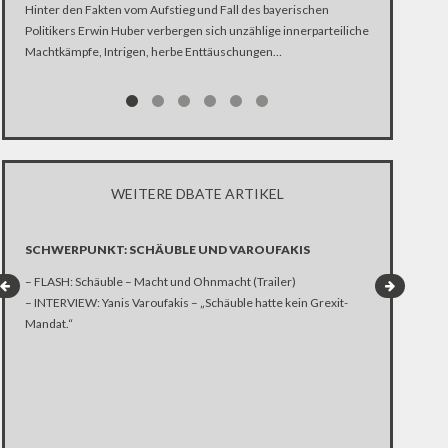
Hinter den Fakten vom Aufstieg und Fall des bayerischen
Schon mal was 
Politikers Erwin Huber verbergen sich unzählige innerparteiliche
unter dem Ver
Machtkämpfe, Intrigen, herbe Enttäuschungen…
sein… Vorsicht
Katze! Wir sind
WEITERE DBATE ARTIKEL
SCHWERPUNKT: SCHÄUBLE UND VAROUFAKIS
STREIT UM 
INTIFADA A
– FLASH: Schäuble – Macht und Ohnmacht (Trailer)
US-Präsident 
– INTERVIEW: Yanis Varoufakis – „Schäuble hatte kein Grexit-
überlaufen: Er
Mandat.“
Diese Entschei
Muslime fühlen
entmachtet. A
geweckt. Dies
Palästinenser 