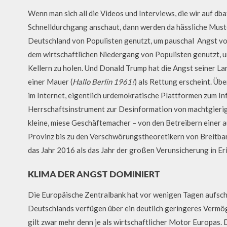
Wenn man sich all die Videos und Interviews, die wir auf db
Schnelldurchgang anschaut, dann werden da hässliche Muste
Deutschland von Populisten genutzt, um pauschal Angst vor
dem wirtschaftlichen Niedergang von Populisten genutzt, u
Kellern zu holen. Und Donald Trump hat die Angst seiner La
einer Mauer (
Hallo Berlin 1961!
) als Rettung erscheint. Üb
im Internet, eigentlich urdemokratische Plattformen zum I
Herrschaftsinstrument zur Desinformation von machtgieri
kleine, miese Geschäftemacher – von den Betreibern einer 
Provinz bis zu den Verschwörungstheoretikern von Breitbart
das Jahr 2016 als das Jahr der großen Verunsicherung in Er
KLIMA DER ANGST DOMINIERT
Die Europäische Zentralbank hat vor wenigen Tagen aufschl
Deutschlands verfügen über ein deutlich geringeres Vermö
gilt zwar mehr denn je als wirtschaftlicher Motor Europas.