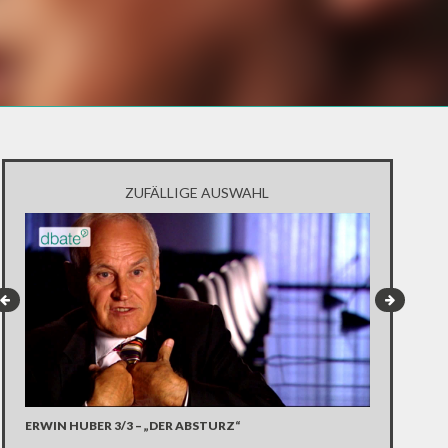
ZUFÄLLIGE AUSWAHL
ERWIN HUBER 3/3 – „DER ABSTURZ“
PROBONO-MA