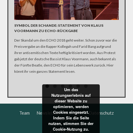
SYMBOL DER SCHANDE: STATEMENT VON KLAUS
ALLES 
VOORMANN ZU ECHO-RÜCKGABE
GERÄU
Der Skandal um den ECHO 2018 geht weiter. Schon zuvor war die
Seit Jah
Preisvergabe an die Rapper Kollegah und Farid Bang aufgrund
Während 
ihrer antisemitischen Texte heftig kritisiert worden. Aus Protest
und Baum
gab jetzt der deutsche Bassist Klaus Voormann, auch bekannt als
Stromerz
der Fünfte Beatle, den ECHO für sein Lebenswerk zurück. Hier
zu mache
könnt ihr sein ganzes Statement lesen.
Nordrhei
Um das
Nutzungserlebnis auf
dieser Website zu
optimieren, werden
Cookies eingesetzt.
Team
Newsletter
Kontakt
Datenschutz
Indem Sie die Seite
Impressum
nutzen, stimmen Sie der
Cookie-Nutzung zu.
© 2016 dbate.de