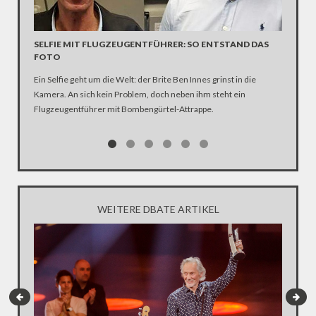
SELFIE MIT FLUGZEUGENTFÜHRER: SO ENTSTAND DAS
EX-RAF
FOTO
PROZE
Ein Selfie geht um die Welt: der Brite Ben Innes grinst in die
Wegen li
Kamera. An sich kein Problem, doch neben ihm steht ein
Roten Ar
Flugzeugentführer mit Bombengürtel-Attrappe.
Stammhei
Gefängni
über Mei
WEITERE DBATE ARTIKEL