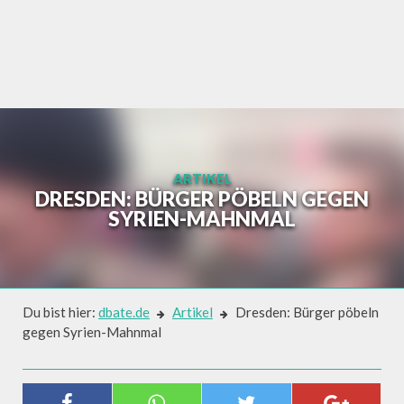
Skip
to
content
ARTIKEL
DRESDEN: BÜRGER PÖBELN GEGEN
SYRIEN-MAHNMAL
Du bist hier:
dbate.de
Artikel
Dresden: Bürger pöbeln
gegen Syrien-Mahnmal
Artikel
DRESDEN: BÜRGER PÖBELN GEGEN