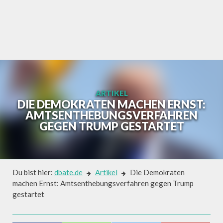
Skip
to
content
ARTIKEL
DIE DEMOKRATEN MACHEN ERNST:
AMTSENTHEBUNGSVERFAHREN
GEGEN TRUMP GESTARTET
Du bist hier:
dbate.de
Artikel
Die Demokraten
machen Ernst: Amtsenthebungsverfahren gegen Trump
gestartet
Artikel