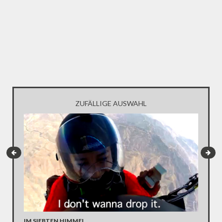
ZUFÄLLIGE AUSWAHL
SINNLO
IM SIEBTEN HIMMEL