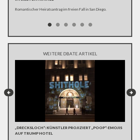
FORTG
Romantischer Heiratsantrag im freien Fall in San Diego.
Diese nu
kaputten
am baste
mechanis
WEITERE DBATE ARTIKEL
G20-GI
„DRECKSLOCH“: KÜNSTLER PROJIZIERT „POOP“-EMOJIS
HAMBUR
AUF TRUMP HOTEL