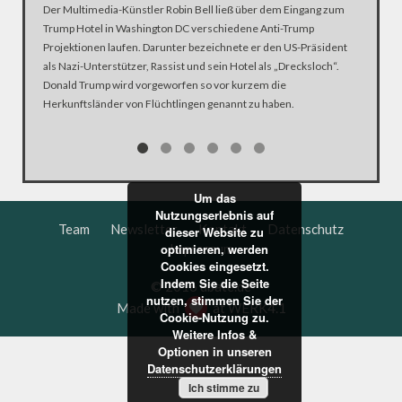
Auch die
Der Multimedia-Künstler Robin Bell ließ über dem Eingang zum
Samstag 
Trump Hotel in Washington DC verschiedene Anti-Trump
„Grenzen
Projektionen laufen. Darunter bezeichnete er den US-Präsident
berühren
als Nazi-Unterstützer, Rassist und sein Hotel als „Drecksloch“.
beobacht
Donald Trump wird vorgeworfen so vor kurzem die
Herkunftsländer von Flüchtlingen genannt zu haben.
Um das
Nutzungserlebnis auf
Team
Newsletter
Kontakt
Datenschutz
dieser Website zu
Impressum
optimieren, werden
Cookies eingesetzt.
Indem Sie die Seite
© 2016 dbate.de
nutzen, stimmen Sie der
Made with
at
WERK4.1
Cookie-Nutzung zu.
Weitere Infos &
Optionen in unseren
Datenschutzerklärungen
Ich stimme zu