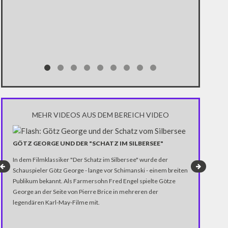
Bundespräside
werden? In Ber
mit Politikwis
TU Dresden) z
MEHR VIDEOS AUS DEM BEREICH VIDEO
GÖTZ GEORGE UND DER "SCHATZ IM SILBERSEE"
DEMOS IN K
TÜRKEI-BAS
In dem Filmklassiker "Der Schatz im Silbersee" wurde der
Bei Demonstra
Schauspieler Götz George - lange vor Schimanski - einem breiten
und Gegner de
Publikum bekannt. Als Farmersohn Fred Engel spielte Götze
aufeinander. A
George an der Seite von Pierre Brice in mehreren der
Medien und ihr
legendären Karl-May-Filme mit.
Regierung kriti