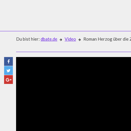
Du bist hier:
dbate.de
Video
Roman Herzog über die Z
Video
ROMAN HERZOG ÜBER DIE Z