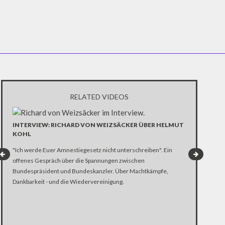
RELATED VIDEOS
INTERVIEW: RICHARD VON WEIZSÄCKER ÜBER HELMUT
KOHL
WAS PASSIE
"Ich werde Euer Amnestiegesetz nicht unterschreiben". Ein
WIRD? POLI
offenes Gespräch über die Spannungen zwischen
Bundespräsident und Bundeskanzler. Über Machtkämpfe,
Alles deutet a
Dankbarkeit - und die Wiedervereinigung.
Bundespräside
schon vor Woc
nun auch die U
Reihen keinen 
kann. Was pass