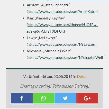
Austen: „AustenLionheart“
(
https://www.youtube.com/user/ArienKatrim
)
Kim: „Kimbaley KayKay“
(
https://www.youtube.com/channel/UC4Rw-
spYwpSr-CbfzT9DFUg
)
Lewis: „MrLewzer“
(
https://www.youtube.com/user/MrLewzer
)
Michaela: „Michaelas Welt“
(
https://www.youtube.com/user/MichaelasWelt
)
Veröffentlicht am: 03.05.2016 in
Doku
Sharing is caring! Teile diesen Beitrag!