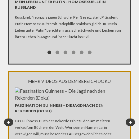
MEIN LEBEN UNTER PUTIN - HOMOSEXUELLE IN
EHE FÜ
RUSSLAND
Umfragen
Russland: Neonazis jagen Schwule. Per Gesetz stellt Präsident
anerkann
Putin Homosexualität mit Pädophilie praktisch gleich. In "Mein
gleichge
Leben unter Putin" berichten russische Schwule und Lesben von
Geister.
ihrem Leben in Angst und ihrer Flucht ins Exil.
anders. F
sich Hom
doch bit
Mann und
karikiere
MEHR VIDEOS AUS DEM BEREICH DOKU
FASZINATION GUINNESS – DIE JAGD NACH DEN
REKORDEN (DOKU)
Das Guinness-Buch der Rekorde zählt zu den am meisten
verkauften Büchern der Welt. Wer seinen Namen darin
verewigen will, muss besonders Außergewöhnliches oder