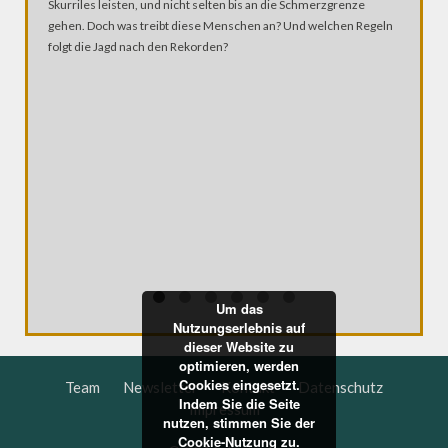
Skurriles leisten, und nicht selten bis an die Schmerzgrenze
gehen. Doch was treibt diese Menschen an? Und welchen Regeln
folgt die Jagd nach den Rekorden?
FRISURE
OBDAC
Waschen,
Handwerk
Kern der
kostenlo
Um das
Nutzungserlebnis auf
dieser Website zu
optimieren, werden
Cookies eingesetzt.
Team
Newsletter
Kontakt
Datenschutz
Indem Sie die Seite
Impressum
nutzen, stimmen Sie der
Cookie-Nutzung zu.