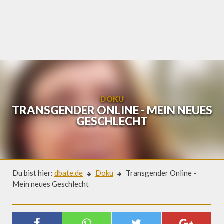
Skip
to
content
DOKU
TRANSGENDER ONLINE - MEIN NEUES
GESCHLECHT
Du bist hier:
dbate.de
Doku
Transgender Online -
Mein neues Geschlecht
Doku
TRANSGENDER ONLINE - MEIN