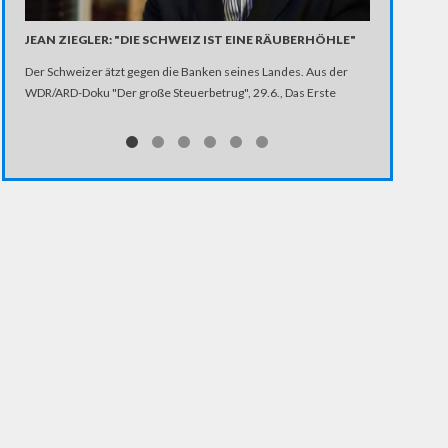
JEAN ZIEGLER: "DIE SCHWEIZ IST EINE RÄUBERHÖHLE"
"ICH KONNT
FISCHER ÜBER
Der Schweizer ätzt gegen die Banken seines Landes. Aus der
ON 2)
WDR/ARD-Doku "Der große Steuerbetrug", 29.6., Das Erste
Joschka Fische
Steinewerfer, 
ehemalige Weg
gefeiert wie g