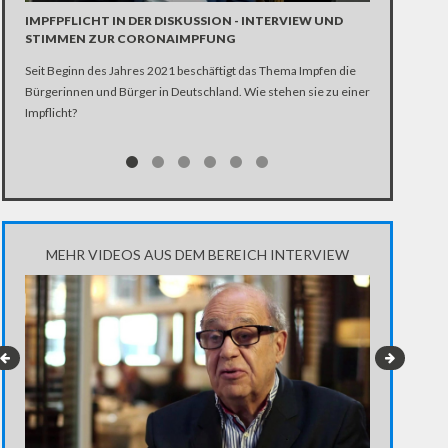
Die SPD entsch
IMPFPFLICHT IN DER DISKUSSION - INTERVIEW UND
Scholz. Dennoc
STIMMEN ZUR CORONAIMPFUNG
Seit Beginn des Jahres 2021 beschäftigt das Thema Impfen die
Bürgerinnen und Bürger in Deutschland. Wie stehen sie zu einer
Impflicht?
MEHR VIDEOS AUS DEM BEREICH INTERVIEW