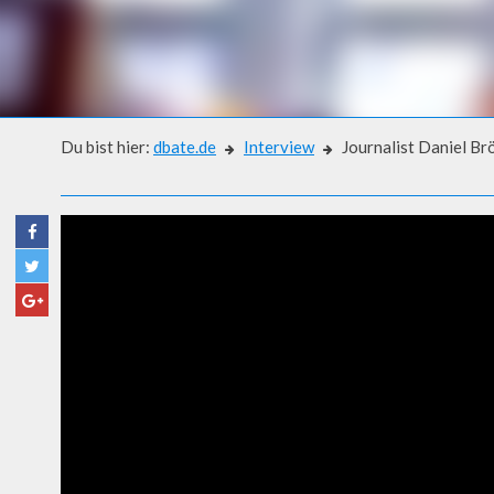
Du bist hier:
dbate.de
Interview
Journalist Daniel Br
Interview
JOURNALIST DANIEL BRÖCK
SOCIAL MEDIA