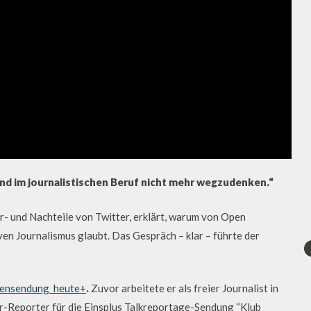
ind im journalistischen Beruf nicht mehr wegzudenken.“
or- und Nachteile von Twitter, erklärt, warum von Open
ven Journalismus glaubt. Das Gespräch – klar – führte der
tensendung heute+
.
Zuvor arbeitete er als freier Journalist in
Reporter für die Einsplus Talkreportage-Sendung “Klub