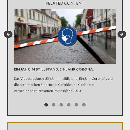
RELATED CONTENT
EIN JAHR IM STILLSTAND. EIN JAHR CORONA.
ARTE R
DER KA
Das Videotagebuch „Ein Jahr im Stillstand. Ein Jahr Corona.“ zeigt
die persönlichen Eindrücke, Gefühle und Gedanken
Was ist 
verschiedener Personen im Frühjahr 2020.
Ehen seg
Kirche Z