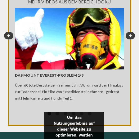
MEHR VIDEOS AUS DEM BEREICH DOKU
DAS MOUNT EVEREST-PROBLEM 1/3
BOLIVI
Über 60 tote Bergsteiger in einem Jahr. Warum wird der Himalaya
Verkehrs
zur Todeszone? Ein Film von Expeditionsteilnehmern - gedreht
Die Strec
mit Helmkamera und Handy. Teil 1:
Wegesran
Verunglü
Jahren d
Um das
oder per
Nutzungserlebnis auf
ständige
dieser Website zu
angekom
optimieren, werden