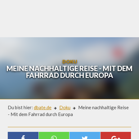
Skip
to
content
DOKU
MEINE NACHHALTIGE REISE - MIT DEM
FAHRRAD DURCH EUROPA
Du bist hier:
dbate.de
Doku
Meine nachhaltige Reise
- Mit dem Fahrrad durch Europa
Doku
MEINE NACHHALTIGE REISE - MIT