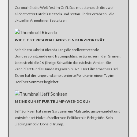
Corona hält die Welt fest im Griff. Das mussten auch die zwei
Globetrotter Patricia Bezzola und Stefan Linder erfahren., die
aktuell in Argentinien festsitzen.
WIE TICKT RICARDA LANG? - EIN KURZPORTRÄT
Seit einem Jahr ist Ricarda Lang die stellvertretende
Bundesvorsitzende und frauenpolitische Sprecherin der Grünen.
Jetzt strebt die 26-jährige Schwäbin das nächste Amt an: Sie
kandidiert für die Bundestagswahl 2021. Der Filmemacher Carl
Exner hat die junge und ambitionierte Politikerin einen Tag im
Berliner Sommer begleitet.
MEINE KUNST FÜR TRUMP (WEB-DOKU)
Jeff Sonksen hat seine Garage in ein Malstudio umgewandelt und
entwirft dort Holzaufsteller von Politikern in Echtgröße. Sein
Lieblingsmotiv: Donald Trump.