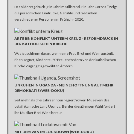
Das Videotagebuch „Ein Jahr im Stillstand. Ein Jahr Corona.“ zeigt
die persönlichen Eindrücke, Gefühle und Gedanken
verschiedener Personen im Frühjahr 2020.
ARTE RE: KONFLIKT UNTERM KREUZ - REFORMDRUCK IN
DER KATHOLISCHEN KIRCHE
Was ist schlimm daran, wenn eine Frau Brot und Wein austeilt,
Ehen segnet, Kinder tauft? Frauen fordern von der katholischen
Kirche Zugang zu geweihten Ämtern.
UNRUHEN IN UGANDA - MEINE HOFFNUNG AUF MEHR
DEMOKRATIE (WEB-DOKU)
Seit mehr als drei Jahrzehnten regiert Yoweri Museveni das
ostafrikanische Land Uganda. Bei der diesjährigen Wahl fordert
ihn Musiker Bobi Wine heraus.
MIT DEM VAN IM LOCKDOWN (WEB-DOKU)