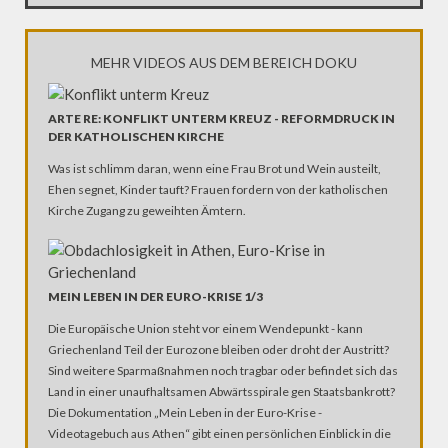
MEHR VIDEOS AUS DEM BEREICH DOKU
ARTE RE: KONFLIKT UNTERM KREUZ - REFORMDRUCK IN
DER KATHOLISCHEN KIRCHE
Was ist schlimm daran, wenn eine Frau Brot und Wein austeilt,
Ehen segnet, Kinder tauft? Frauen fordern von der katholischen
Kirche Zugang zu geweihten Ämtern.
MEIN LEBEN IN DER EURO-KRISE 1/3
Die Europäische Union steht vor einem Wendepunkt - kann
Griechenland Teil der Eurozone bleiben oder droht der Austritt?
Sind weitere Sparmaßnahmen noch tragbar oder befindet sich das
Land in einer unaufhaltsamen Abwärtsspirale gen Staatsbankrott?
Die Dokumentation „Mein Leben in der Euro-Krise -
Videotagebuch aus Athen“ gibt einen persönlichen Einblick in die