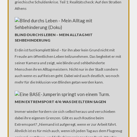
griechische Schuldenkrise. Teil 1: Realitätscheck: Auf den Straßen
Athens
BLIND DURCHS LEBEN – MEIN ALLTAG MIT
SEHBEHINDERUNG
Erdin ist fast komplett blind – für ihn aber kein Grund nicht mit
Freude am öffentlichen Leben teilzunehmen. Das begleitet er mit
seiner Kamera und zeigt, wie blinde und sehbehinderte
Menschen ihren Alltag meistern. Nicht nur in der Stadt sondern
auch wenn es auf Reisen geht. Dabei wird auch deutlich, wo noch
mehr für die Inklusion von Blinden getan werden kann.
MEIN EXTREMSPORT 4/4: WAS DIE ELTERN SAGEN
Immer wieder fordern sie sich selbst heraus und verschieben
dabei ihre eigenen Grenzen. Gibt es auch Routine beim
Extremsport? „Niemand ist aufgeregt, wenn er zur Arbeit fährt.
Ähnlich ist es für mich auch, wenn ich jeden Tag aus dem Flugzeug