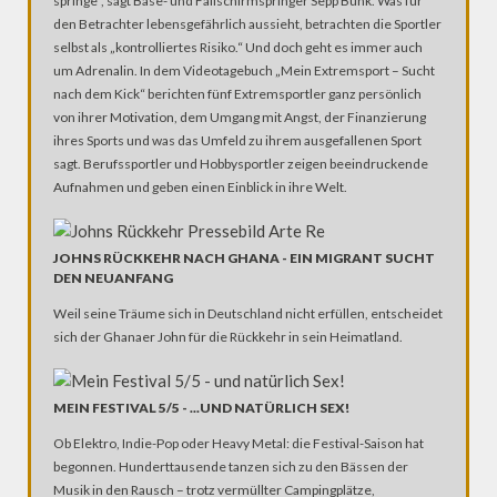
springe“, sagt Base- und Fallschirmspringer Sepp Bunk. Was für
den Betrachter lebensgefährlich aussieht, betrachten die Sportler
selbst als „kontrolliertes Risiko.“ Und doch geht es immer auch
um Adrenalin. In dem Videotagebuch „Mein Extremsport – Sucht
nach dem Kick“ berichten fünf Extremsportler ganz persönlich
von ihrer Motivation, dem Umgang mit Angst, der Finanzierung
ihres Sports und was das Umfeld zu ihrem ausgefallenen Sport
sagt. Berufssportler und Hobbysportler zeigen beeindruckende
Aufnahmen und geben einen Einblick in ihre Welt.
JOHNS RÜCKKEHR NACH GHANA - EIN MIGRANT SUCHT
DEN NEUANFANG
Weil seine Träume sich in Deutschland nicht erfüllen, entscheidet
sich der Ghanaer John für die Rückkehr in sein Heimatland.
MEIN FESTIVAL 5/5 - ...UND NATÜRLICH SEX!
Ob Elektro, Indie-Pop oder Heavy Metal: die Festival-Saison hat
begonnen. Hunderttausende tanzen sich zu den Bässen der
Musik in den Rausch – trotz vermüllter Campingplätze,