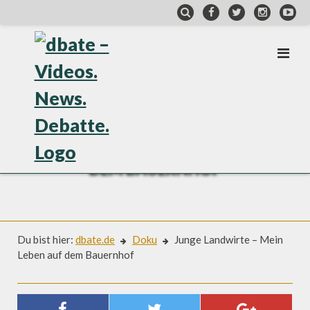
Skip
to
content
DOKU
JUNGE LANDWIRTE – MEIN LEBEN AUF
DEM BAUERNHOF
Du bist hier:
dbate.de
Doku
Junge Landwirte – Mein
Leben auf dem Bauernhof
Doku
JUNGE LANDWIRTE – MEIN LEBEN