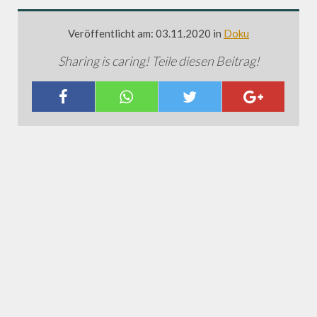
Veröffentlicht am: 03.11.2020 in
Doku
Sharing is caring! Teile diesen Beitrag!