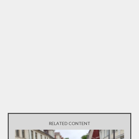
RELATED CONTENT