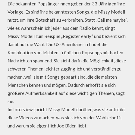
Die bekannten Popsängerinnen geben der 33-Jährigen ihre
Vorlage. Es sind ihre bekanntesten Songs, die Missy Modell
nutzt, um ihre Botschaft zu verbreiten. Statt „Call me maybe“,
wie es wahrscheinlich jeder aus dem Radio kennt, singt
Missy Modell zum Beispiel „Register early“ und bezieht sich
damit auf die Wahl. Die US-Amerikanerin findet die
Kombination von leichten, fröhlichen Popsongs mit harten
Nachrichten spannend. Sie sieht darin die Möglichkeit, diese
schweren Themen leichter zugänglich und verständlich zu
machen, weil sie mit Songs gepaart sind, die die meisten
Menschen kennen und mögen. Dadurch erhofft sie sich
größere Aufmerksamkeit auf diese wichtigen Themen, sagt
sie.
Im Interview spricht Missy Modell darüber, was sie antreibt
diese Videos zu machen, was sie sich von der Wahl erhofft
und warum sie eigentlich Joe Biden liebt.