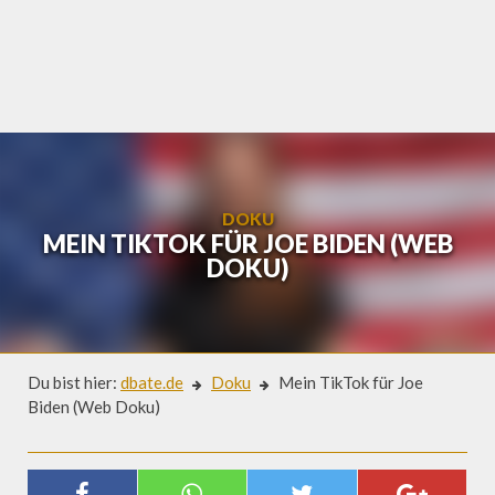
Skip
to
content
DOKU
MEIN TIKTOK FÜR JOE BIDEN (WEB
DOKU)
Du bist hier:
dbate.de
Doku
Mein TikTok für Joe
Biden (Web Doku)
Doku
MEIN TIKTOK FÜR JOE BIDEN