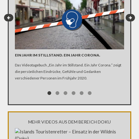
EIN JAHR IM STILLSTAND. EIN JAHR CORONA.
ARTE R
DER KA
Das Videotagebuch „Ein Jahr im Stillstand. Ein Jahr Corona.“ zeigt
die persönlichen Eindrücke, Gefühle und Gedanken
Was ist 
verschiedener Personen im Frühjahr 2020.
Ehen seg
Kirche Z
MEHR VIDEOS AUS DEM BEREICH DOKU