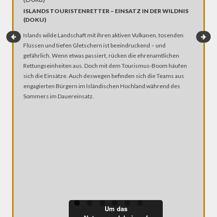
ISLANDS TOURISTENRETTER – EINSATZ IN DER WILDNIS
MEINE 
(DOKU)
1/2
Islands wilde Landschaft mit ihren aktiven Vulkanen, tosenden
Trotz de
Flüssen und tiefen Gletschern ist beeindruckend – und
Subkultu
gefährlich. Wenn etwas passiert, rücken die ehrenamtlichen
Musik ist
Rettungseinheiten aus. Doch mit dem Tourismus-Boom häufen
der Berl
sich die Einsätze. Auch deswegen befinden sich die Teams aus
Videotag
engagierten Bürgern im Isländischen Hochland während des
der Berl
Sommers im Dauereinsatz.
Berichte
gewaltve
Glauben 
Provokati
Um das