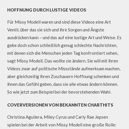
HOFFNUNG DURCH LUSTIGE VIDEOS
Für Missy Modell waren und sind diese Videos eine Art
Ventil, über das sie sich und ihre Sorgen und Ängste
ausdrücken kann – und das auf eine lustige Art und Weise. Es
gebe doch schon schließlich genug schlechte Nachrichten,
mit denen sich die Menschen jeden Tag konfrontiert sehen,
sagt Missy Modell. Das wollte sie ändern. Sie will mit ihren
Videos zwar auf politische Missstände aufmerksam machen,
aber gleichzeitig ihren Zuschauern Hoffnung schenken und
ihnen das Gefühl geben, dass sie alle etwas ändern können.
So wie jetzt zum Beispiel bei der bevorstehenden Wahl.
COVERVERSIONEN VON BEKANNTEN CHARTHITS
Christina Aguilera, Miley Cyrus und Carly Rae Jepsen
spielen bei der Arbeit von Missy Modell eine große Rolle: