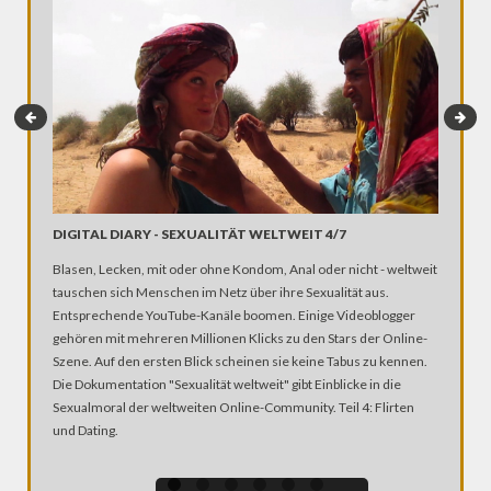
TRANSG
Mann ode
geboren, 
Transgen
berichte
ihrem We
Identität.
DIGITAL DIARY - SEXUALITÄT WELTWEIT 4/7
Blasen, Lecken, mit oder ohne Kondom, Anal oder nicht - weltweit
tauschen sich Menschen im Netz über ihre Sexualität aus.
Entsprechende YouTube-Kanäle boomen. Einige Videoblogger
gehören mit mehreren Millionen Klicks zu den Stars der Online-
Szene. Auf den ersten Blick scheinen sie keine Tabus zu kennen.
Die Dokumentation "Sexualität weltweit" gibt Einblicke in die
Sexualmoral der weltweiten Online-Community. Teil 4: Flirten
und Dating.