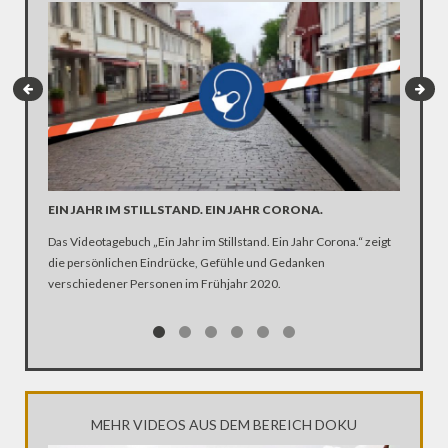
EIN JAHR IM STILLSTAND. EIN JAHR CORONA.
ARTE R
DER KA
Das Videotagebuch „Ein Jahr im Stillstand. Ein Jahr Corona.“ zeigt
die persönlichen Eindrücke, Gefühle und Gedanken
Was ist 
verschiedener Personen im Frühjahr 2020.
Ehen seg
Kirche Z
MEHR VIDEOS AUS DEM BEREICH DOKU