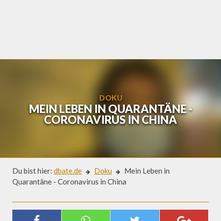
Skip
to
content
DOKU
MEIN LEBEN IN QUARANTÄNE -
CORONAVIRUS IN CHINA
Du bist hier:
dbate.de
Doku
Mein Leben in
Quarantäne - Coronavirus in China
Doku
MEIN LEBEN IN QUARANTÄNE -