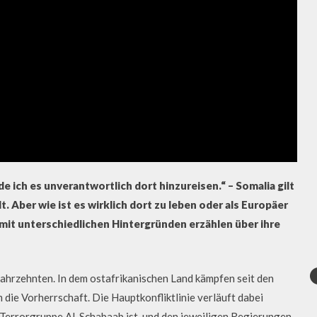
e ich es unverantwortlich dort hinzureisen.“ – Somalia gilt
. Aber wie ist es wirklich dort zu leben oder als Europäer
mit unterschiedlichen Hintergründen erzählen über ihre
 Jahrzehnten. In dem ostafrikanischen Land kämpfen seit den
die Vorherrschaft. Die Hauptkonfliktlinie verläuft dabei
e Terrorgruppe Al-Schabaab ist, und den jeweiligen Regierungen