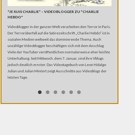
MEIN EXTREM
"JE SUIS CHARLIE" – VIDEOBLOGGER ZU "CHARLIE
HEBDO"
Immer wieder f
Videoblogger in der ganzen Welt verarbeiten den Terror in Paris.
dabei ihre eig
Der Terrorüberfall auf die Satirezeitschrift „Charlie Hebdo“ ist in
Extremsport? „
sozialen Medien weltweit das dominierende Thema. Auch
Ähnlich ist es
unzählige Videoblogger beschäftigen sich mit dem Anschlag.
Flugzeug sprin
Viele der YouTuber veröffentlichen normalerweise eher leichte
Was für den Be
Unterhaltung. Seit Mittwoch, dem 7. Januar, sind ihre Vblogs
die Sportler se
jedoch deutlich ernster. Das Videotagebuch von Leon Hidalgo
immer auch um
Julian und Julian Mintert zeigt Ausschnitte aus Videoblogs der
Extremsport – 
letzten Tage.
Extremsportler
Umgang mit Ang
Umfeld zu ihre
Hobbysportler
einen Einblick 