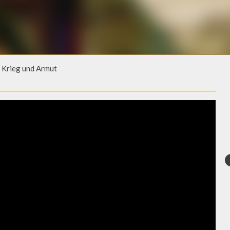
 Krieg und Armut
 KRIEG UND ARMUT