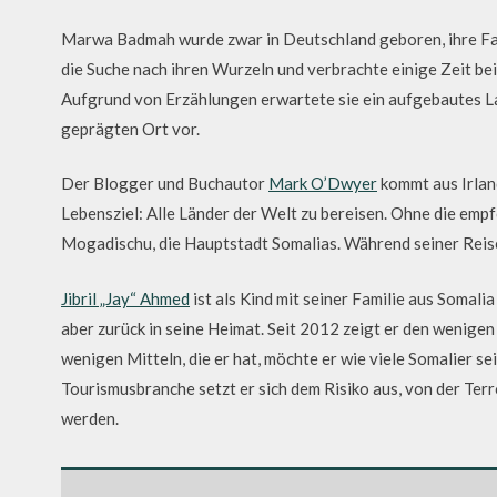
Marwa Badmah wurde zwar in Deutschland geboren, ihre Fami
die Suche nach ihren Wurzeln und verbrachte einige Zeit be
Aufgrund von Erzählungen erwartete sie ein aufgebautes La
geprägten Ort vor.
Der Blogger und Buchautor
Mark O’Dwyer
kommt aus Irlan
Lebensziel: Alle Länder der Welt zu bereisen. Ohne die empfo
Mogadischu, die Hauptstadt Somalias. Während seiner Reise
Jibril „Jay“ Ahmed
ist als Kind mit seiner Familie aus Somali
aber zurück in seine Heimat. Seit 2012 zeigt er den wenigen 
wenigen Mitteln, die er hat, möchte er wie viele Somalier s
Tourismusbranche setzt er sich dem Risiko aus, von der Te
werden.