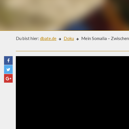
Du bist hier:
dbate.de
Doku
Mein Somalia – Zwischen
Doku
MEIN SOMALIA – ZWISCHEN