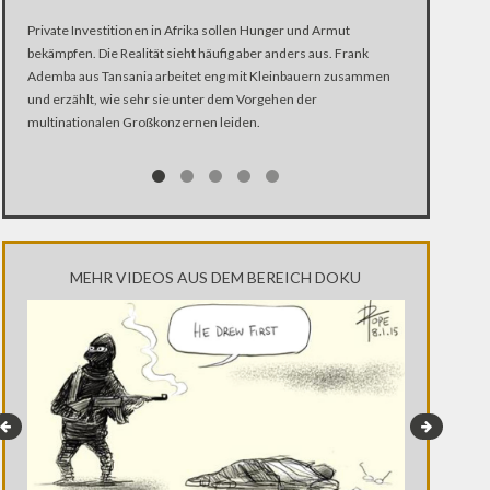
Private Investitionen in Afrika sollen Hunger und Armut
Seit knapp dre
bekämpfen. Die Realität sieht häufig aber anders aus. Frank
sterben hier d
Ademba aus Tansania arbeitet eng mit Kleinbauern zusammen
Mitarbeiter C
und erzählt, wie sehr sie unter dem Vorgehen der
erzählt er, wie
multinationalen Großkonzernen leiden.
Millionen Flüch
MEHR VIDEOS AUS DEM BEREICH DOKU