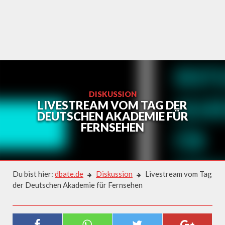
Skip
to
content
DISKUSSION
LIVESTREAM VOM TAG DER
DEUTSCHEN AKADEMIE FÜR
FERNSEHEN
Du bist hier:
dbate.de
Diskussion
Livestream vom Tag
der Deutschen Akademie für Fernsehen
Diskussion
LIVESTREAM VOM TAG DER