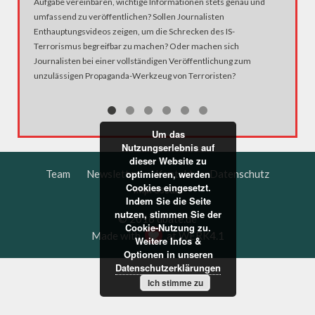
Aufgabe vereinbaren, wichtige Informationen stets genau und
umfassend zu veröffentlichen? Sollen Journalisten
Enthauptungsvideos zeigen, um die Schrecken des IS-
Terrorismus begreifbar zu machen? Oder machen sich
Journalisten bei einer vollständigen Veröffentlichung zum
unzulässigen Propaganda-Werkzeug von Terroristen?
Um das
Nutzungserlebnis auf
dieser Website zu
Team
Newsletter
Kontakt
Datenschutz
optimieren, werden
Cookies eingesetzt.
Impressum
Indem Sie die Seite
nutzen, stimmen Sie der
© 2016 dbate.de
Cookie-Nutzung zu.
Made with
at
WERK4.1
Weitere Infos &
Optionen in unseren
Datenschutzerklärungen
Ich stimme zu