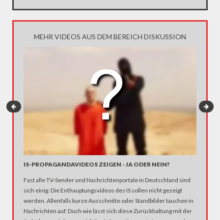
MEHR VIDEOS AUS DEM BEREICH DISKUSSION
DEBATT
NEIN?
IS-PROPAGANDAVIDEOS ZEIGEN - JA ODER NEIN?
Der Islam
Fast alle TV-Sender und Nachrichtenportale in Deutschland sind
Propagan
sich einig: Die Enthauptungsvideos des IS sollen nicht gezeigt
zensiert
werden. Allenfalls kurze Ausschnitte oder Standbilder tauchen in
Nachrichten auf. Doch wie lässt sich diese Zurückhaltung mit der