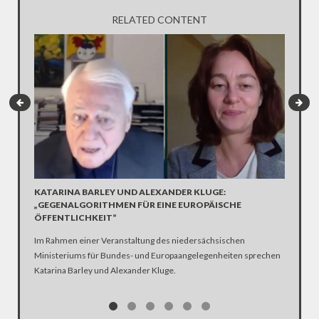
RELATED CONTENT
ORGANS
KATARINA BARLEY UND ALEXANDER KLUGE:
WIDER
„GEGENALGORITHMEN FÜR EINE EUROPÄISCHE
ÖFFENTLICHKEIT“
2017 gab
Tendenz 
Im Rahmen einer Veranstaltung des niedersächsischen
rund 10.
Ministeriums für Bundes- und Europaangelegenheiten sprechen
Organsp
Katarina Barley und Alexander Kluge.