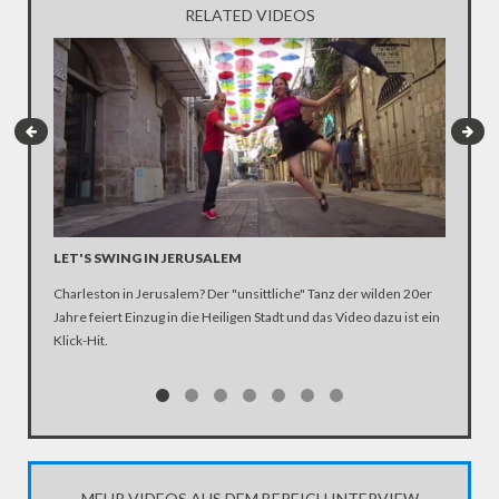
RELATED VIDEOS
LET'S SWING IN JERUSALEM
DER TÄ
Charleston in Jerusalem? Der "unsittliche" Tanz der wilden 20er
Erneut er
Jahre feiert Einzug in die Heiligen Stadt und das Video dazu ist ein
Explosio
Klick-Hit.
Die Aufn
Chaos ku
MEHR VIDEOS AUS DEM BEREICH INTERVIEW