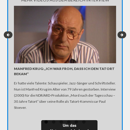
MANFRED KRUG: „ICH WAR FROH, DASS ICH DEN TATORT
INTERV
BEKAM“
Der ehem
Er hatte viele Talente: Schauspieler, Jazz-Sänger und Schriftsteller.
von 93 J
Nun ist Manfred Krug im Alter von 79 Jahren gestorben. Interview
hinterläs
(2000) für die NDR/ARD-Produktion „Mord nach der Tagesschau –
kleinen 
30 Jahre Tatort“ über seine Rolle als Tatort-Kommissar Paul
Annäheru
Stoever.
ein leid
Jahre na
Freitag“
Um das
bewusst 