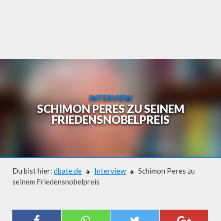
Skip
to
content
INTERVIEW
SCHIMON PERES ZU SEINEM
FRIEDENSNOBELPREIS
Du bist hier:
dbate.de
Interview
Schimon Peres zu
seinem Friedensnobelpreis
Interview
SCHIMON PERES ZU SEINEM