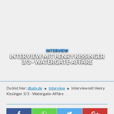
Skip
to
content
INTERVIEW
INTERVIEW MIT HENRY KISSINGER
3/3 - WATERGATE-AFFÄRE
Du bist hier:
dbate.de
Interview
Interview mit Henry
Kissinger 3/3 - Watergate-Affäre
Interview
INTERVIEW MIT HENRY