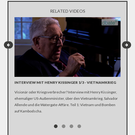
RELATED VIDEOS
INTERVIEW MIT HENRY KISSINGER 1/3 - VIETNAMKRIEG
INTERV
AUSSEN
Visionär oder Kriegsverbrecher? Interview mit Henry Kissinger,
Visionär
ehemaliger US-Außenminister, über den Vietnamkrieg, Salvador
Vietnamk
Allende und die Watergate-Affäre. Teil 1: Vietnam und Bomben
auf Kambodscha.