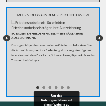
MEHR VIDEOS AUS DEM BEREICH INTERVIEW
SO ERLEBTEN FRIEDENSNOBELPREISTRÄGER IHRE
EXOTEN
AUSZEICHNUNG
PARTEI 
Das sagen Träger des renommierten Friedensnobelpreises über
Im HipHop
die Auszeichnung und ihre Bedeutung. dbate zeigt Auszüge aus
Gerechti
Interviews mit dem Dalai Lama, Schimon Peres, Rigoberta Menchú
„Die Urb
Tum und Lech Wałęsa.
Doch Hip
Antworte
Skype-In
Um das
Nutzungserlebnis auf
dieser Website zu