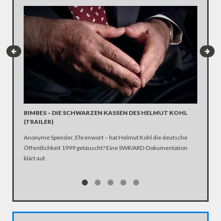
BIMBES – DIE SCHWARZEN KASSEN DES HELMUT KOHL
HELMUT
(TRAILER)
Vier Tag
Anonyme Spender, Ehrenwort – hat Helmut Kohl die deutsche
und der 
Öffentlichkeit 1999 getäuscht? Eine SWR/ARD-Dokumentation
in sechs
klärt auf.