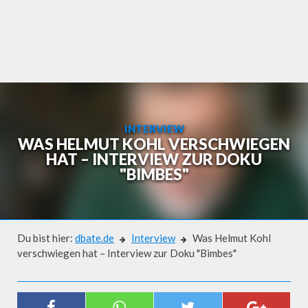
Skip
to
content
INTERVIEW
WAS HELMUT KOHL VERSCHWIEGEN
HAT – INTERVIEW ZUR DOKU
"BIMBES"
Du bist hier:
dbate.de
Interview
Was Helmut Kohl
verschwiegen hat – Interview zur Doku "Bimbes"
Interview
WAS HELMUT KOHL