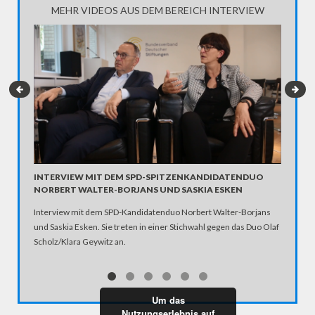
MEHR VIDEOS AUS DEM BEREICH INTERVIEW
DFB-SK
INTERVIEW MIT DEM SPD-SPITZENKANDIDATENDUO
NORBERT WALTER-BORJANS UND SASKIA ESKEN
"Das zer
Interview mit dem SPD-Kandidatenduo Norbert Walter-Borjans
des Nach
und Saskia Esken. Sie treten in einer Stichwahl gegen das Duo Olaf
behaupte
Scholz/Klara Geywitz an.
Euro gek
dienen–di
Präsiden
zurück –
Um das
"Das war
Nutzungserlebnis auf