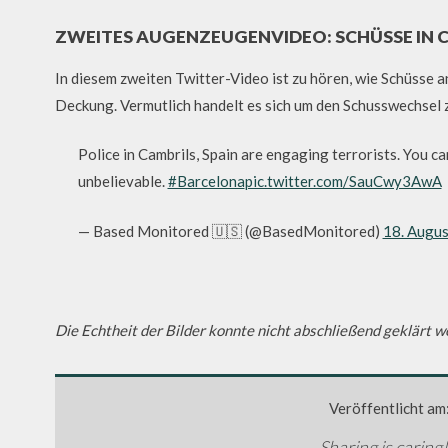
ZWEITES AUGENZEUGENVIDEO: SCHÜSSE IN 
In diesem zweiten Twitter-Video ist zu hören, wie Schüsse 
Deckung. Vermutlich handelt es sich um den Schusswechsel 
Police in Cambrils, Spain are engaging terrorists. You ca
unbelievable.
#Barcelona
pic.twitter.com/SauCwy3AwA
— Based Monitored 🇺🇸 (@BasedMonitored)
18. Augu
Die Echtheit der Bilder konnte nicht abschließend geklärt 
Veröffentlicht am
Sharing is caring!