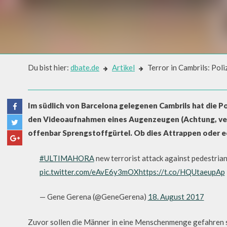
Du bist hier:
dbate.de
Artikel
Terror in Cambrils: Poli
Artikel
TERROR IN CAMBRILS: POLIZE
Im südlich von Barcelona gelegenen Cambrils hat die P
ATVERDÄCHTIGE
den Videoaufnahmen eines Augenzeugen (Achtung, vers
offenbar Sprengstoffgürtel. Ob dies Attrappen oder ec
#ULTIMAHORA
new terrorist attack against pedestria
pic.twitter.com/eAvE6y3mOX
https://t.co/HQUtaeupAp
— Gene Gerena (@GeneGerena)
18. August 2017
Zuvor sollen die Männer in eine Menschenmenge gefahren s