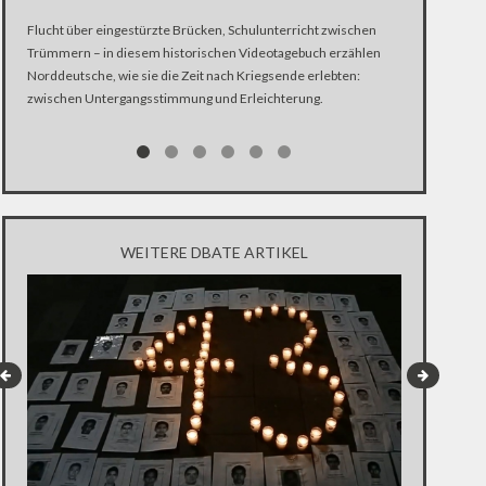
Immer wieder f
Flucht über eingestürzte Brücken, Schulunterricht zwischen
dabei ihre eig
Trümmern – in diesem historischen Videotagebuch erzählen
Extremsport? „
Norddeutsche, wie sie die Zeit nach Kriegsende erlebten:
Ähnlich ist es
zwischen Untergangsstimmung und Erleichterung.
Flugzeug sprin
Was für den Be
die Sportler se
immer auch um
Extremsport – 
Extremsportler
Umgang mit Ang
WEITERE DBATE ARTIKEL
Umfeld zu ihre
Hobbysportler
einen Einblick 