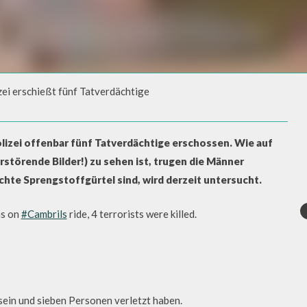
zei erschießt fünf Tatverdächtige
I ERSCHIESST FÜNF T
olizei offenbar fünf Tatverdächtige erschossen. Wie auf
törende Bilder!) zu sehen ist, trugen die Männer
hte Sprengstoffgürtel sind, wird derzeit untersucht.
ns on
#Cambrils
ride, 4 terrorists were killed.
ein und sieben Personen verletzt haben.