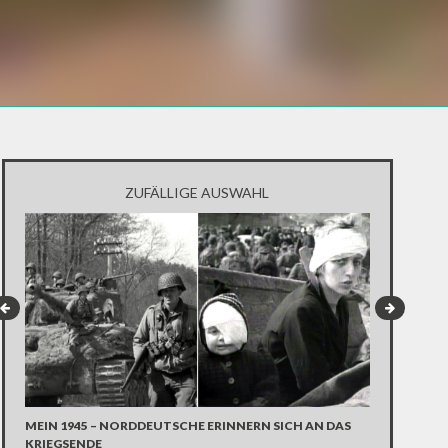
ZUFÄLLIGE AUSWAHL
MEIN 1945 – NORDDEUTSCHE ERINNERN SICH AN DAS
MEIN EXTREM
KRIEGSENDE