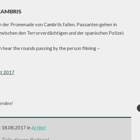
CAMBRIS
an der Promenade von Cambrils fallen. Passanten gehen in
zwischen den Terrorverdächtigen und der spanischen Polizei:
n hear the rounds passing by the person filming –
st 2017
werden!
: 18.08.2017 in
Artikel
 Teile diesen Beitrag!