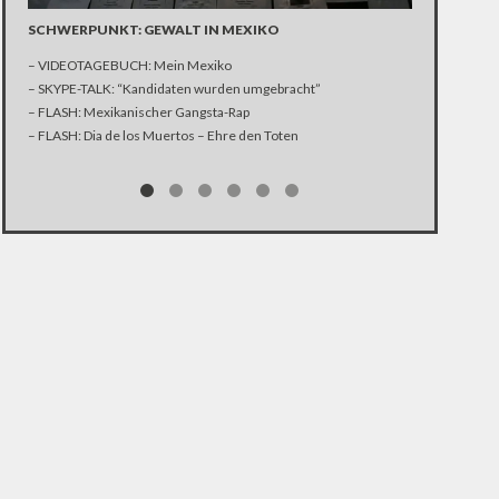
WAFFEN FÜR
SCHWERPUNKT: GEWALT IN MEXIKO
VERLETZUN
– VIDEOTAGEBUCH: Mein Mexiko
Die US-amerika
– SKYPE-TALK: “Kandidaten wurden umgebracht”
einer Presseko
– FLASH: Mexikanischer Gangsta-Rap
Waffenlieferun
– FLASH: Dia de los Muertos – Ehre den Toten
der Iran UN-Re
internationale
bestreitet hin