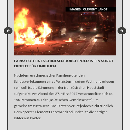
PARIS: TOD EINES CHINESEN DURCH POLIZISTEN SORGT
STREIT
ERNEUT FÜR UNRUHEN
INTIFA
Nachdem ein chinesischer Familienvater den
US-Präsi
Schussverletzungen eines Polizisten in seiner Wohnung erlegen
überlaufe
sein soll, ist die Stimmung in der französischen Hauptstadt
Diese En
aufgeheizt. Am Abend des 27. März 2017 versammelten sich ca.
Muslime 
150 Personen aus der „asiatischen Gemeinschaft“, um
entmacht
gemeinsam zu trauern. Das Treffen verlief jedoch nicht friedlich.
geweckt.
Der Reporter Clément Lanot war dabei und teilte die heftigen
an.
Bilder auf Twitter.