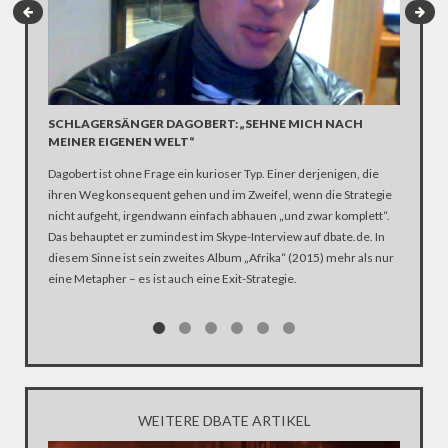
SCHLAGERSÄNGER DAGOBERT: „SEHNE MICH NACH
USA VS
MEINER EIGENEN WELT“
(PROB
Dagobert ist ohne Frage ein kurioser Typ. Einer derjenigen, die
America 
ihren Weg konsequent gehen und im Zweifel, wenn die Strategie
Russland
nicht aufgeht, irgendwann einfach abhauen „und zwar komplett“.
gut. Abe
Das behauptet er zumindest im Skype-Interview auf dbate.de. In
Europa ab
diesem Sinne ist sein zweites Album „Afrika“ (2015) mehr als nur
zeigt da
eine Metapher – es ist auch eine Exit-Strategie.
WEITERE DBATE ARTIKEL