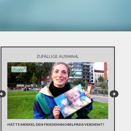
ZUFÄLLIGE AUSWAHL
VOR DEN UN
HÄTTE MERKEL DEN FRIEDENSNOBELPREIS VERDIENT?
ZERSTÖRUN