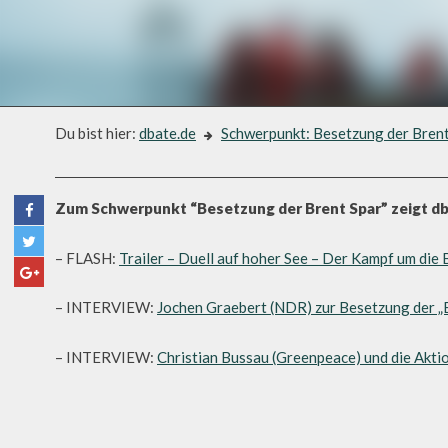
Du bist hier:
dbate.de
Schwerpunkt: Besetzung der Brent
Schwerpunkt: Besetzung der Brent Spar
SCHWERPUNKT: BESETZUNG
Zum Schwerpunkt “Besetzung der Brent Spar” zeigt db
– FLASH:
Trailer – Duell auf hoher See – Der Kampf um die 
– INTERVIEW:
Jochen Graebert (NDR) zur Besetzung der „
– INTERVIEW:
Christian Bussau (Greenpeace) und die Akti