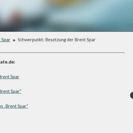
 Spar
Schwerpunkt: Besetzung der Brent Spar
 DER BRENT SPAR
ate.de:
Brent Spar
Brent Spar“
on „Brent Spar“