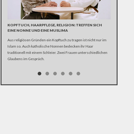
KOPFTUCH, HAARPFLEGE, RELIGION: TREFFEN SICH
EINE NONNE UND EINE MUSLIMA
ALT UND MÄ
Aus religiösen Gründen ein Kopftuch zu tragen ist nicht nur im
Der Bundestag 
Islam so. Auch katholische Nonnen bedecken ihr Haar
Für mehr Glei
traditionell mit einem Schleier. Zwei Frauen unterschiedlichen
Beuerbach ein
Glaubens im Gespräch.