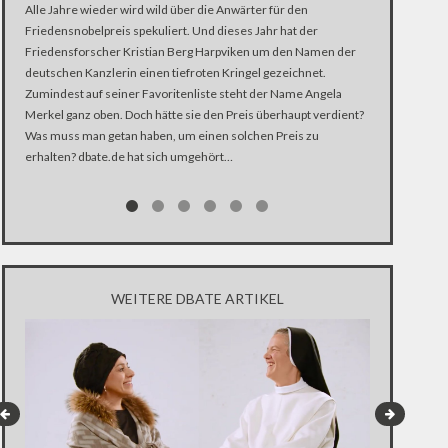
Alle Jahre wieder wird wild über die Anwärter für den
Donald Trump h
Friedensnobelpreis spekuliert. Und dieses Jahr hat der
und sorgte gle
Friedensforscher Kristian Berg Harpviken um den Namen der
völligen Zerst
deutschen Kanzlerin einen tiefroten Kringel gezeichnet.
selbstmörderi
Zumindest auf seiner Favoritenliste steht der Name Angela
Merkel ganz oben. Doch hätte sie den Preis überhaupt verdient?
Was muss man getan haben, um einen solchen Preis zu
erhalten? dbate.de hat sich umgehört…
WEITERE DBATE ARTIKEL