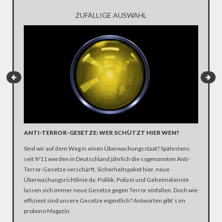
ZUFÄLLIGE AUSWAHL
VW-SKA
ANTI-TERROR-GESETZE: WER SCHÜTZT HIER WEN?
Axel Fri
Sind wir auf dem Weg in einen Überwachungsstaat? Spätestens
Umweltbu
seit 9/11 werden in Deutschland jährlich die sogenannten Anti-
er seit 
Terror-Gesetze verschärft. Sicherheitspaket hier, neue
ernsthaf
Überwachungsrichtlinie da: Politik, Polizei und Geheimdienste
Abgas-Ma
lassen sich immer neue Gesetze gegen Terror einfallen. Doch wie
Gesellsc
effizient sind unsere Gesetze eigentlich? Antworten gibt´s im
haben Üb
probono Magazin.
sagt Fri