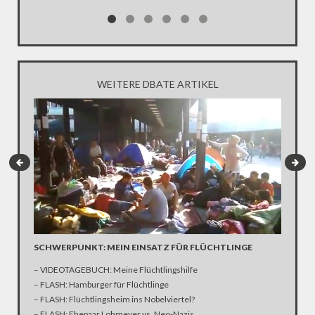
viel.“
WEITERE DBATE ARTIKEL
SCHWERPUNKT: MEIN EINSATZ FÜR FLÜCHTLINGE
VIDEO-
– VIDEOTAGEBUCH: Meine Flüchtlingshilfe
Donald T
– FLASH: Hamburger für Flüchtlinge
wieder fü
– FLASH: Flüchtlingsheim ins Nobelviertel?
alles and
– FLASH: Ehepaar Lohmeyer vs. Neo-Nazis