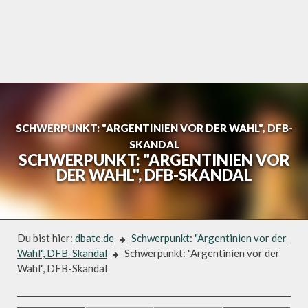
Skip
to
content
SCHWERPUNKT: "ARGENTINIEN VOR DER WAHL", DFB-
SKANDAL
SCHWERPUNKT: "ARGENTINIEN VOR
DER WAHL", DFB-SKANDAL
Du bist hier:
dbate.de
Schwerpunkt: "Argentinien vor der
Wahl", DFB-Skandal
Schwerpunkt: "Argentinien vor der
Wahl", DFB-Skandal
Schwerpunkt: "Argentinien vor der Wahl", DFB-Skandal