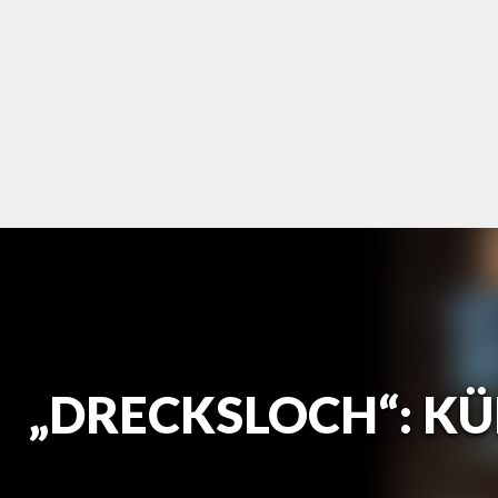
Skip
to
content
„DRECKSLOCH“: KÜ