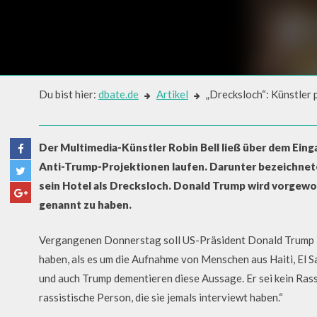
Du bist hier:
dbate.de
Artikel
„Drecksloch“: Künstler 
Artikel
„DRECKSLOCH“: KÜNSTLER P
Der Multimedia-Künstler Robin Bell ließ über dem Ei
AUF TRUMP HOTEL
Anti-Trump-Projektionen laufen. Darunter bezeichnete
sein Hotel als Drecksloch. Donald Trump wird vorgewo
genannt zu haben.
Vergangenen Donnerstag soll US-Präsident Donald Trump 
haben, als es um die Aufnahme von Menschen aus Haiti, El S
und auch Trump dementieren diese Aussage. Er sei kein Rassi
rassistische Person, die sie jemals interviewt haben.“