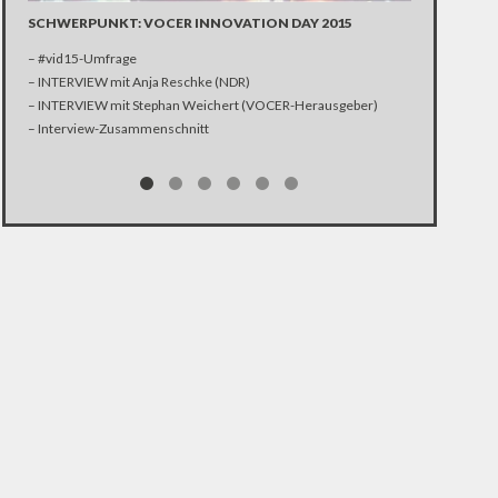
25 JAHRE WM
SCHWERPUNKT: VOCER INNOVATION DAY 2015
– VIDEOTAGEB
– #vid15-Umfrage
– SKYPE-TALK: 
– INTERVIEW mit Anja Reschke (NDR)
– STREITGESPR
– INTERVIEW mit Stephan Weichert (VOCER-Herausgeber)
– Interview-Zusammenschnitt