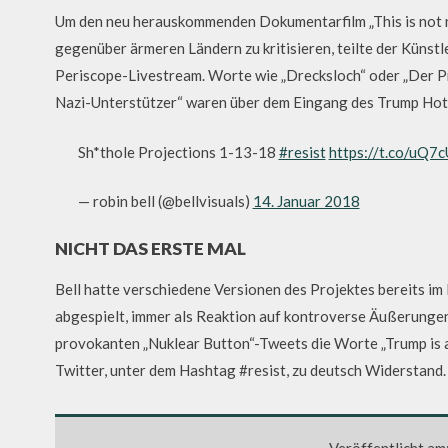
Um den neu herauskommenden Dokumentarfilm „This is not 
gegenüber ärmeren Ländern zu kritisieren, teilte der Künstl
Periscope-Livestream. Worte wie „Drecksloch“ oder „Der Pr
Nazi-Unterstützer“ waren über dem Eingang des Trump Hot
Sh*thole Projections 1-13-18
#resist
https://t.co/uQ7
— robin bell (@bellvisuals)
14. Januar 2018
NICHT DAS ERSTE MAL
Bell hatte verschiedene Versionen des Projektes bereits i
abgespielt, immer als Reaktion auf kontroverse Äußerungen
provokanten „Nuklear Button“-Tweets die Worte „Trump is a 
Twitter, unter dem Hashtag #resist, zu deutsch Widerstand.