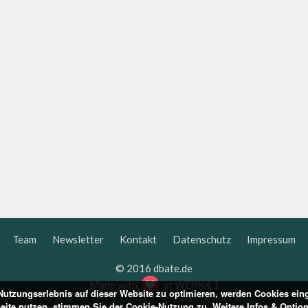
Team
Newsletter
Kontakt
Datenschutz
Impressum
© 2016 dbate.de
Made with
at
WERK4.1
utzungserlebnis auf dieser Website zu optimieren, werden Cookies ein
Seite nutzen, stimmen Sie der Cookie-Nutzung zu. Weitere Infos & Optio