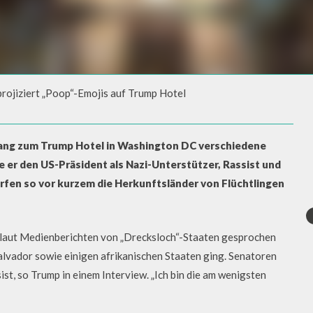
projiziert „Poop“-Emojis auf Trump Hotel
ROJIZIERT „POOP“-EMOJIS
ngang zum Trump Hotel in Washington DC verschiedene
 er den US-Präsident als Nazi-Unterstützer, Rassist und
rfen so vor kurzem die Herkunftsländer von Flüchtlingen
laut Medienberichten von „Drecksloch“-Staaten gesprochen
alvador sowie einigen afrikanischen Staaten ging. Senatoren
st, so Trump in einem Interview. „Ich bin die am wenigsten