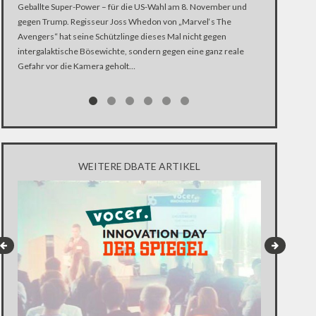
Jetzt machen d
Geballte Super-Power – für die US-Wahl am 8. November und
improvisierte 
gegen Trump. Regisseur Joss Whedon von „Marvel‘s The
mazedonischen
Avengers“ hat seine Schützlinge dieses Mal nicht gegen
verbliebenen 
intergalaktische Bösewichte, sondern gegen eine ganz reale
Begleitung von
Gefahr vor die Kamera geholt…
legale Auffang
WEITERE DBATE ARTIKEL