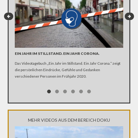
EIN JAHR IM STILLSTAND. EIN JAHR CORONA.
ARTE R
DER KA
Das Videotagebuch „Ein Jahr im Stillstand. Ein Jahr Corona.“ zeigt
die persönlichen Eindrücke, Gefühle und Gedanken
Was ist 
verschiedener Personen im Frühjahr 2020.
Ehen seg
Kirche Z
MEHR VIDEOS AUS DEM BEREICH DOKU