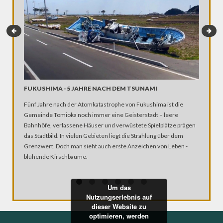
FUKUSHIMA - 5 JAHRE NACH DEM TSUNAMI
KOHLE 
FORST
Fünf Jahre nach der Atomkatastrophe von Fukushima ist die
Polizeik
Gemeinde Tomioka noch immer eine Geisterstadt – leere
Bagger z
Bahnhöfe, verlassene Häuser und verwüstete Spielplätze prägen
eines Jou
das Stadtbild. In vielen Gebieten liegt die Strahlung über dem
Grenzwert. Doch man sieht auch erste Anzeichen von Leben -
blühende Kirschbäume.
Um das
Nutzungserlebnis auf
dieser Website zu
optimieren, werden