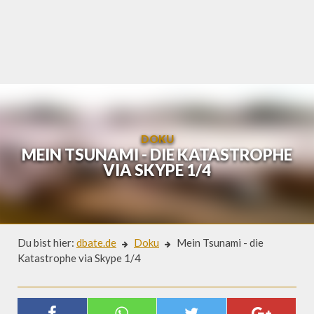
Skip
to
content
DOKU
MEIN TSUNAMI - DIE KATASTROPHE
VIA SKYPE 1/4
Du bist hier:
dbate.de
Doku
Mein Tsunami - die
Katastrophe via Skype 1/4
Doku
MEIN TSUNAMI - DIE