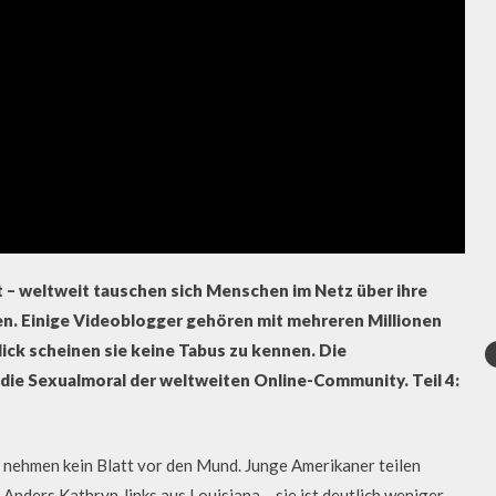
t – weltweit tauschen sich Menschen im Netz über ihre
. Einige Videoblogger gehören mit mehreren Millionen
lick scheinen sie keine Tabus zu kennen. Die
 die Sexualmoral der weltweiten Online-Community. Teil 4:
 nehmen kein Blatt vor den Mund. Junge Amerikaner teilen
Anders Kathryn Jinks aus Louisiana – sie ist deutlich weniger