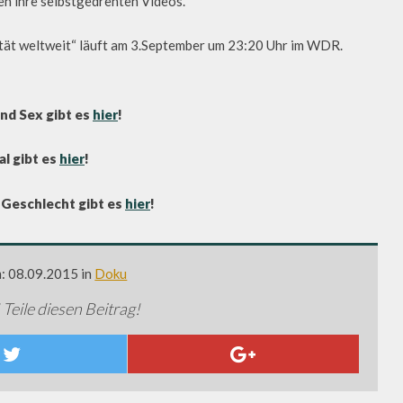
en ihre selbstgedrehten Videos.
tät weltweit“ läuft am 3.September um 23:20 Uhr im WDR.
und Sex gibt es
hier
!
al gibt es
hier
!
e Geschlecht gibt es
hier
!
m: 08.09.2015 in
Doku
 Teile diesen Beitrag!