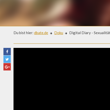
Du bist hier:
dbate.de
Doku
Digital Diary - Sexualitä
Doku
DIGITAL DIARY - SEXUALITÄ