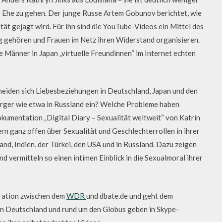
die Ehe zu gehen. Der junge Russe Artem Gobunov berichtet, wie
t gejagt wird. Für ihn sind die YouTube-Videos ein Mittel des
ag gehören und Frauen im Netz ihren Widerstand organisieren.
e Männer in Japan „virtuelle Freundinnen“ im Internet echten
heiden sich Liebesbeziehungen in Deutschland, Japan und den
Bürger wie etwa in Russland ein? Welche Probleme haben
okumentation „Digital Diary – Sexualität weltweit“ von Katrin
 ganz offen über Sexualität und Geschlechterrollen in ihrer
and, Indien, der Türkei, den USA und in Russland. Dazu zeigen
 vermitteln so einen intimen Einblick in die Sexualmoral ihrer
eration zwischen dem
WDR
und dbate.de und geht dem
in Deutschland und rund um den Globus geben in Skype-