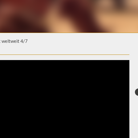
t weltweit 4/7
T WELTWEIT 4/7