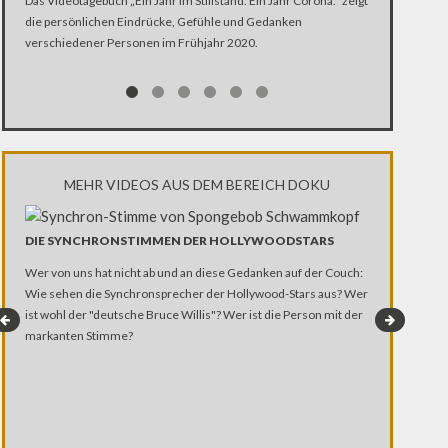
Das Videotagebuch „Ein Jahr im Stillstand. Ein Jahr Corona.“ zeigt
die persönlichen Eindrücke, Gefühle und Gedanken
Was ist schlim
verschiedener Personen im Frühjahr 2020.
Ehen segnet, K
Kirche Zugang
MEHR VIDEOS AUS DEM BEREICH DOKU
DIE SYNCHRONSTIMMEN DER HOLLYWOODSTARS
DIGITAL DI
Wer von uns hat nicht ab und an diese Gedanken auf der Couch:
Wie sehen die Synchronsprecher der Hollywood-Stars aus? Wer
Natalie Agusti
ist wohl der "deutsche Bruce Willis"? Wer ist die Person mit der
und schaltet n
markanten Stimme?
Kampfansage. 
die Entfernung 
ist 18 Jahre al
ihm die nötige
Möglichkeit, m
Luise Ganschor