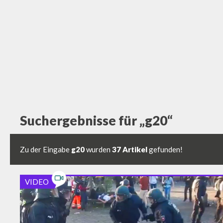
Skip
to
content
Suchergebnisse für „g20“
Zu der Eingabe
g20
wurden
37 Artikel
gefunden!
VIDEO