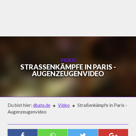
Skip
to
content
VIDEO
STRASSENKÄMPFE IN PARIS - A
UGENZEUGENVIDEO
Du bist hier:
dbate.de
Video
Straßenkämpfe in Paris -
Augenzeugenvideo
Video
STRASSENKÄMPFE IN PARIS - A