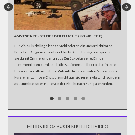
#MYESCAPE - SELFIES DER FLUCHT (KOMPLETT)
„ASYLS
Für viele Flüchtlinge ist das Mobiltelefon ein unverzichtbares
NACHD
Mittel zur Organisation ihrer Flucht. Gleichzeitig transportieren
In den s
sie damit Erinnerungen an das Zurückgelassene. Einige
Flüchtli
dokumentieren damit auch die Stationen auf ihrer Reise in eine
Zuspruch
bessere, vor allem sichere Zukunft. In den sozialen Netzwerken
antworte
kursieren zahllose Clips, die nicht aus sicherem Abstand, sondern
das Krie
aus unmittelbarer Nähe von der Flucht nach Europa erzählen.
MEHR VIDEOS AUS DEM BEREICH VIDEO