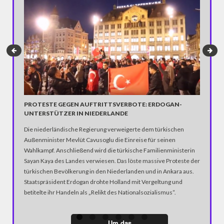
MEKKA:
PROTESTE GEGEN AUFTRITTSVERBOTE: ERDOGAN-
UNTERSTÜTZER IN NIEDERLANDE
Jedes Ja
Die niederländische Regierung verweigerte dem türkischen
Pilgerfa
Außenminister Mevlüt Cavusoglu die Einreise für seinen
Millionen
Wahlkampf. Anschließend wird die türkische Familienministerin
Pilgerre
Sayan Kaya des Landes verwiesen. Das löste massive Proteste der
Glaubens
türkischen Bevölkerung in den Niederlanden und in Ankara aus.
unterno
Staatspräsident Erdogan drohte Holland mit Vergeltung und
betitelte ihr Handeln als „Relikt des Nationalsozialismus“.
Um das