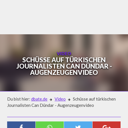
Skip
to
content
VIDEO
SCHÜSSE AUF TÜRKISCHEN
JOURNALISTEN CAN DÜNDAR -
AUGENZEUGENVIDEO
Du bist hier:
dbate.de
Video
Schüsse auf türkischen
Journalisten Can Dündar - Augenzeugenvideo
Video
SCHÜSSE AUF TÜRKISCHEN