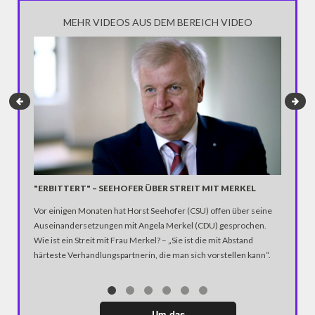
MEHR VIDEOS AUS DEM BEREICH VIDEO
HALTUN
PODIU
"ERBITTERT" – SEEHOFER ÜBER STREIT MIT MERKEL
Haltung 
Vor einigen Monaten hat Horst Seehofer (CSU) offen über seine
Muss ein
Auseinandersetzungen mit Angela Merkel (CDU) gesprochen.
Prinzip d
Wie ist ein Streit mit Frau Merkel? – „Sie ist die mit Abstand
härteste Verhandlungspartnerin, die man sich vorstellen kann“.
Um das