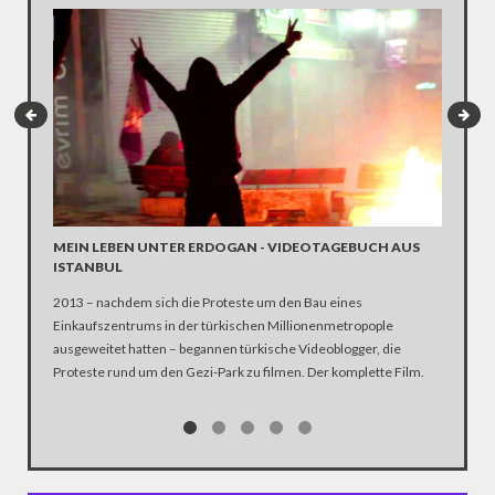
MEIN LEBEN UNTER ERDOGAN - VIDEOTAGEBUCH AUS
ISTANB
ISTANBUL
Wasserwe
2013 – nachdem sich die Proteste um den Bau eines
türkisch
Einkaufszentrums in der türkischen Millionenmetropople
regierun
ausgeweitet hatten – begannen türkische Videoblogger, die
internatio
Proteste rund um den Gezi-Park zu filmen. Der komplette Film.