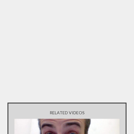
RELATED VIDEOS
GRAB U