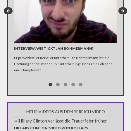
WAHL
Wir hätt
würdigt 
einem wi
ist das 
INTERVIEW: WIE TICKT JAN BÖHMERMANN?
Er provoziert, er nervt, er unterhält. Jan Böhmermann ist "die
Hoffnung der deutschen TV-Unterhaltung“. Ist das ein Lob oder
ein Schimpfwort?
MEHR VIDEOS AUS DEM BEREICH VIDEO
HILLARY CLINTON: VIDEO VON KOLLAPS
DAS TR