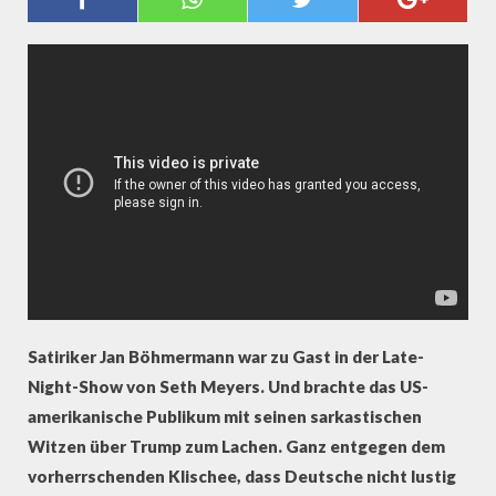
PUBLIKUM BEGEISTERTE
Satiriker Jan Böhmermann war zu Gast in der Late-
Night-Show von Seth Meyers. Und brachte das US-
amerikanische Publikum mit seinen sarkastischen
Witzen über Trump zum Lachen. Ganz entgegen dem
vorherrschenden Klischee, dass Deutsche nicht lustig