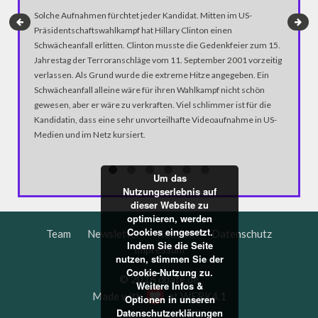
Solche Aufnahmen fürchtet jeder Kandidat. Mitten im US-
Diese Ne
Präsidentschaftswahlkampf hat Hillary Clinton einen
Flucht a
Schwächeanfall erlitten. Clinton musste die Gedenkfeier zum 15.
Panik.
Jahrestag der Terroranschläge vom 11. September 2001 vorzeitig
verlassen. Als Grund wurde die extreme Hitze angegeben. Ein
Schwächeanfall alleine wäre für ihren Wahlkampf nicht schön
gewesen, aber er wäre zu verkraften. Viel schlimmer ist für die
Kandidatin, dass eine sehr unvorteilhafte Videoaufnahme in US-
Medien und im Netz kursiert.
Um das
Nutzungserlebnis auf
dieser Website zu
optimieren, werden
Cookies eingesetzt.
Team
Newsletter
Kontakt
Datenschutz
Indem Sie die Seite
Impressum
nutzen, stimmen Sie der
Cookie-Nutzung zu.
© 2016 dbate.de
Weitere Infos &
Made with
at
WERK4.1
Optionen in unseren
Datenschutzerklärungen