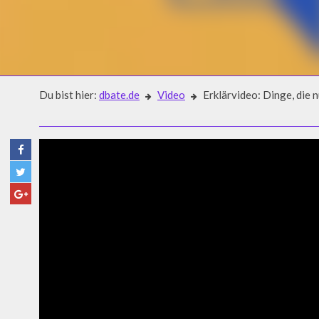
Du bist hier:
dbate.de
Video
Erklärvideo: Dinge, die
Video
ERKLÄRVIDEO: DINGE, DIE