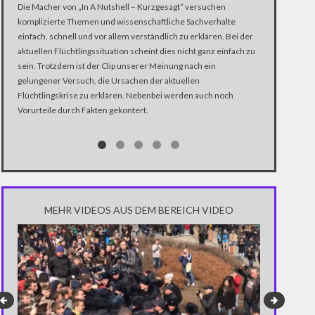
Die Macher von „In A Nutshell – Kurzgesagt“ versuchen
Ein „Trojanisc
komplizierte Themen und wissenschaftliche Sachverhalte
eine Chance fü
einfach, schnell und vor allem verständlich zu erklären. Bei der
wird gegenwärt
aktuellen Flüchtlingssituation scheint dies nicht ganz einfach zu
Freihandelsab
sein. Trotzdem ist der Clip unserer Meinung nach ein
hinter diesem
gelungener Versuch, die Ursachen der aktuellen
Gefahren? Dies
Flüchtlingskrise zu erklären. Nebenbei werden auch noch
Vorurteile durch Fakten gekontert.
MEHR VIDEOS AUS DEM BEREICH VIDEO