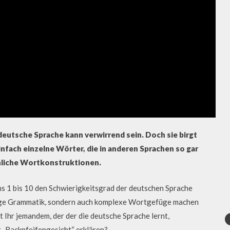
eutsche Sprache kann verwirrend sein. Doch sie birgt
fach einzelne Wörter, die in anderen Sprachen so gar
hnliche Wortkonstruktionen.
ns 1 bis 10 den Schwierigkeitsgrad der deutschen Sprache
ierige Grammatik, sondern auch komplexe Wortgefüge machen
 Ihr jemandem, der der die deutsche Sprache lernt,
 „Backpfeifengesicht“ erklären?